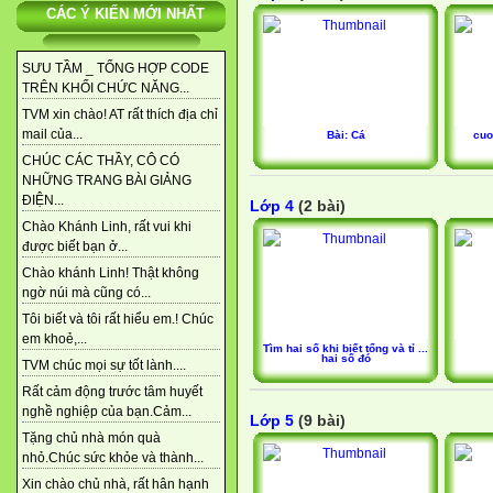
CÁC Ý KIẾN MỚI NHẤT
SƯU TẦM _ TỔNG HỢP CODE
TRÊN KHỐI CHỨC NĂNG...
TVM xin chào! AT rất thích địa chỉ
mail của...
Bài: Cá
cuo
CHÚC CÁC THẦY, CÔ CÓ
NHỮNG TRANG BÀI GIẢNG
ĐIỆN...
Lớp 4
(2 bài)
Chào Khánh Linh, rất vui khi
được biết bạn ở...
Chào khánh Linh! Thật không
ngờ núi mà cũng có...
Tôi biết và tôi rất hiểu em.! Chúc
em khoẻ,...
Tìm hai số khi biết tổng và tỉ ...
hai số đó
TVM chúc mọi sự tốt lành....
Rất cảm động trước tâm huyết
nghề nghiệp của bạn.Cảm...
Lớp 5
(9 bài)
Tặng chủ nhà món quà
nhỏ.Chúc sức khỏe và thành...
Xin chào chủ nhà, rất hân hạnh