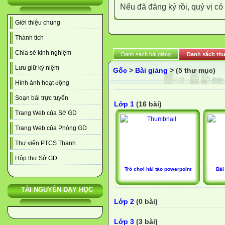
Nếu đã đăng ký rồi, quý vị c
Giới thiệu chung
Thành tích
Chia sẻ kinh nghiệm
Danh sách bài giảng
Danh sách thư
Lưu giữ kỷ niệm
Gốc
>
Bài giảng
> (5 thư mục)
Hình ảnh hoạt động
Soạn bài trực tuyến
Lớp 1
(16 bài)
Trang Web của Sở GD
Trang Web của Phòng GD
Thư viện PTCS Thanh
Hộp thư Sở GD
Trò chơi hái táo powerpoint
Bài
TÀI NGUYÊN DẠY HỌC
Lớp 2
(0 bài)
Lớp 3
(3 bài)