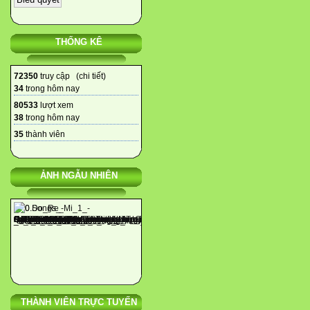
THỐNG KÊ
72350
truy cập (
chi tiết
)
34
trong hôm nay
80533
lượt xem
38
trong hôm nay
35
thành viên
ẢNH NGẪU NHIÊN
THÀNH VIÊN TRỰC TUYẾN