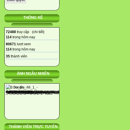
THỐNG KÊ
72488
truy cập (
chi tiết
)
114
trong hôm nay
80671
lượt xem
114
trong hôm nay
35
thành viên
ẢNH NGẪU NHIÊN
THÀNH VIÊN TRỰC TUYẾN