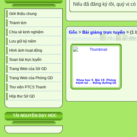
Nếu đã đăng ký rồi, quý vị c
Giới thiệu chung
Thành tích
Gốc
>
Bài giảng trực tuyến
> (1 
Chia sẻ kinh nghiệm
Lưu giữ kỷ niệm
Hình ảnh hoạt động
Soạn bài trực tuyến
Trang Web của Sở GD
Trang Web của Phòng GD
Khoa học 5. Bài 19. Phòng
tránh tai ... thông đường bộ
Thư viện PTCS Thanh
Hộp thư Sở GD
TÀI NGUYÊN DẠY HỌC