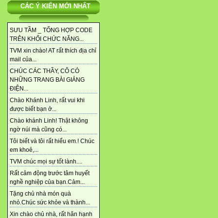
CÁC Ý KIẾN MỚI NHẤT
SƯU TẦM _ TỔNG HỢP CODE
TRÊN KHỐI CHỨC NĂNG...
TVM xin chào! AT rất thích địa chỉ
mail của...
CHÚC CÁC THẦY, CÔ CÓ
NHỮNG TRANG BÀI GIẢNG
ĐIỆN...
Chào Khánh Linh, rất vui khi
được biết bạn ở...
Chào khánh Linh! Thật không
ngờ núi mà cũng có...
Tôi biết và tôi rất hiểu em.! Chúc
em khoẻ,...
TVM chúc mọi sự tốt lành....
Rất cảm động trước tâm huyết
nghề nghiệp của bạn.Cảm...
Tặng chủ nhà món quà
nhỏ.Chúc sức khỏe và thành...
Xin chào chủ nhà, rất hân hạnh