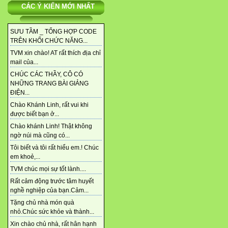
CÁC Ý KIẾN MỚI NHẤT
SƯU TẦM _ TỔNG HỢP CODE
TRÊN KHỐI CHỨC NĂNG...
TVM xin chào! AT rất thích địa chỉ
mail của...
CHÚC CÁC THẦY, CÔ CÓ
NHỮNG TRANG BÀI GIẢNG
ĐIỆN...
Chào Khánh Linh, rất vui khi
được biết bạn ở...
Chào khánh Linh! Thật không
ngờ núi mà cũng có...
Tôi biết và tôi rất hiểu em.! Chúc
em khoẻ,...
TVM chúc mọi sự tốt lành....
Rất cảm động trước tâm huyết
nghề nghiệp của bạn.Cảm...
Tặng chủ nhà món quà
nhỏ.Chúc sức khỏe và thành...
Xin chào chủ nhà, rất hân hạnh