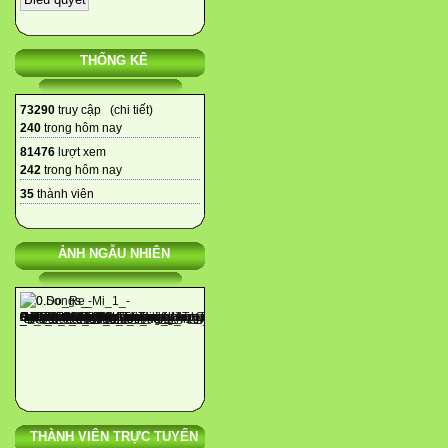
THỐNG KÊ
73290
truy cập (
chi tiết
)
240
trong hôm nay
81476
lượt xem
242
trong hôm nay
35
thành viên
ẢNH NGẪU NHIÊN
THÀNH VIÊN TRỰC TUYẾN