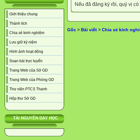
Nếu đã đăng ký rồi, quý vị c
Giới thiệu chung
Thành tích
Gốc
>
Bài viết
>
Chia sẻ kinh ngh
Chia sẻ kinh nghiệm
Lưu giữ kỷ niệm
Hình ảnh hoạt động
Soạn bài trực tuyến
Trang Web của Sở GD
Trang Web của Phòng GD
Thư viện PTCS Thanh
Hộp thư Sở GD
TÀI NGUYÊN DẠY HỌC