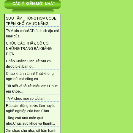
CÁC Ý KIẾN MỚI NHẤT
SƯU TẦM _ TỔNG HỢP CODE
TRÊN KHỐI CHỨC NĂNG...
TVM xin chào! AT rất thích địa chỉ
mail của...
CHÚC CÁC THẦY, CÔ CÓ
NHỮNG TRANG BÀI GIẢNG
ĐIỆN...
Chào Khánh Linh, rất vui khi
được biết bạn ở...
Chào khánh Linh! Thật không
ngờ núi mà cũng có...
Tôi biết và tôi rất hiểu em.! Chúc
em khoẻ,...
TVM chúc mọi sự tốt lành....
Rất cảm động trước tâm huyết
nghề nghiệp của bạn.Cảm...
Tặng chủ nhà món quà
nhỏ.Chúc sức khỏe và thành...
Xin chào chủ nhà, rất hân hạnh