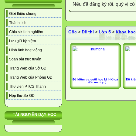
Nếu đã đăng ký rồi, quý vị c
Giới thiệu chung
Thành tích
Gốc
>
Đề thi
>
Lớp 5
>
Khoa học
Chia sẻ kinh nghiệm
Lưu giữ kỷ niệm
Hình ảnh hoạt động
Soạn bài trực tuyến
Trang Web của Sở GD
Trang Web của Phòng GD
Đề kiểm tra cuối học kì I- Khoa
Đề kiể
... (Có ma trận)
Thư viện PTCS Thanh
Hộp thư Sở GD
TÀI NGUYÊN DẠY HỌC