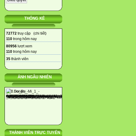
THỐNG KÊ
72772
truy cập (
chi tiết
)
110
trong hôm nay
80956
lượt xem
110
trong hôm nay
35
thành viên
ẢNH NGẪU NHIÊN
THÀNH VIÊN TRỰC TUYẾN