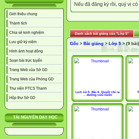
Nếu đã đăng ký rồi, quý vị c
Giới thiệu chung
Thành tích
Chia sẻ kinh nghiệm
Danh sách bài giảng của "Lớp 5"
Lưu giữ kỷ niệm
Gốc
>
Bài giảng
>
Lớp 5
> (9 bài
Hình ảnh hoạt động
Soạn bài trực tuyến
Trang Web của Sở GD
Trang Web của Phòng GD
Thư viện PTCS Thanh
Lịch sử 5. Bài 6. Quyết chí ra
T
... đường cứu nước
Hộp thư Sở GD
TÀI NGUYÊN DẠY HỌC