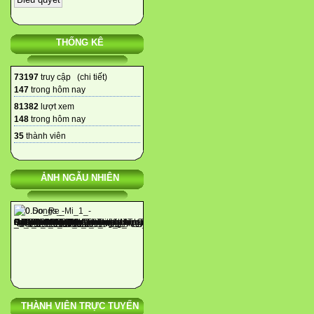
THỐNG KÊ
73197
truy cập (
chi tiết
)
147
trong hôm nay
81382
lượt xem
148
trong hôm nay
35
thành viên
ẢNH NGẪU NHIÊN
THÀNH VIÊN TRỰC TUYẾN