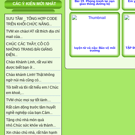
Bài 19. Phòng tránh tai nạn
Em y
CÁC Ý KIẾN MỚI NHẤT
giao thông đường bộ
SƯU TẦM _ TỔNG HỢP CODE
TRÊN KHỐI CHỨC NĂNG...
TVM xin chào! AT rất thích địa chỉ
mail của...
CHÚC CÁC THẦY, CÔ CÓ
luyện từ và câu: Bảo vệ môi
TẬP Đ
NHỮNG TRANG BÀI GIẢNG
trường
ĐIỆN...
Chào Khánh Linh, rất vui khi
được biết bạn ở...
Chào khánh Linh! Thật không
ngờ núi mà cũng có...
Tôi biết và tôi rất hiểu em.! Chúc
em khoẻ,...
TVM chúc mọi sự tốt lành....
Rất cảm động trước tâm huyết
nghề nghiệp của bạn.Cảm...
Tặng chủ nhà món quà
nhỏ.Chúc sức khỏe và thành...
Xin chào chủ nhà, rất hân hạnh