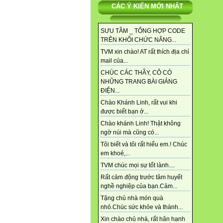
CÁC Ý KIẾN MỚI NHẤT
SƯU TẦM _ TỔNG HỢP CODE
TRÊN KHỐI CHỨC NĂNG...
TVM xin chào! AT rất thích địa chỉ
mail của...
CHÚC CÁC THẦY, CÔ CÓ
NHỮNG TRANG BÀI GIẢNG
ĐIỆN...
Chào Khánh Linh, rất vui khi
được biết bạn ở...
Chào khánh Linh! Thật không
ngờ núi mà cũng có...
Tôi biết và tôi rất hiểu em.! Chúc
em khoẻ,...
TVM chúc mọi sự tốt lành....
Rất cảm động trước tâm huyết
nghề nghiệp của bạn.Cảm...
Tặng chủ nhà món quà
nhỏ.Chúc sức khỏe và thành...
Xin chào chủ nhà, rất hân hạnh