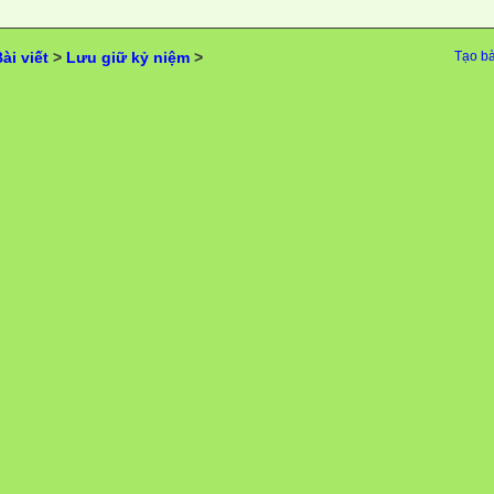
ài viết
>
Lưu giữ kỷ niệm
>
Tạo bà