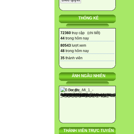
THỐNG KÊ
72360
truy cập (
chi tiết
)
44
trong hôm nay
80543
lượt xem
48
trong hôm nay
35
thành viên
ẢNH NGẪU NHIÊN
THÀNH VIÊN TRỰC TUYẾN