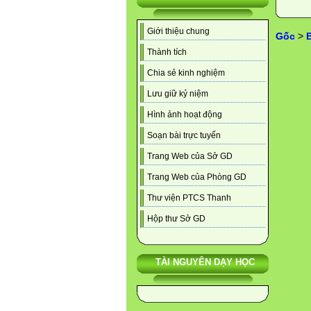
Giới thiệu chung
Gốc
>
B
Thành tích
Chia sẻ kinh nghiệm
Lưu giữ kỷ niệm
Hình ảnh hoạt động
Soạn bài trực tuyến
Trang Web của Sở GD
Trang Web của Phòng GD
Thư viện PTCS Thanh
Hộp thư Sở GD
TÀI NGUYÊN DẠY HỌC