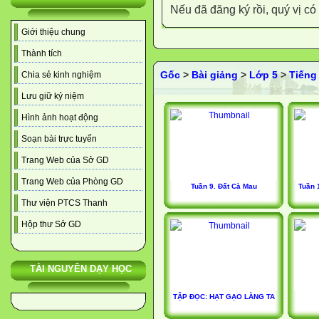
Nếu đã đăng ký rồi, quý vị c
Giới thiệu chung
Thành tích
Gốc
>
Bài giảng
>
Lớp 5
>
Tiếng 
Chia sẻ kinh nghiệm
Lưu giữ kỷ niệm
Hình ảnh hoạt động
Soạn bài trực tuyến
Trang Web của Sở GD
Trang Web của Phòng GD
Tuần 9. Đất Cà Mau
Tuần 
Thư viện PTCS Thanh
Hộp thư Sở GD
TÀI NGUYÊN DẠY HỌC
TẬP ĐỌC: HẠT GẠO LÀNG TA