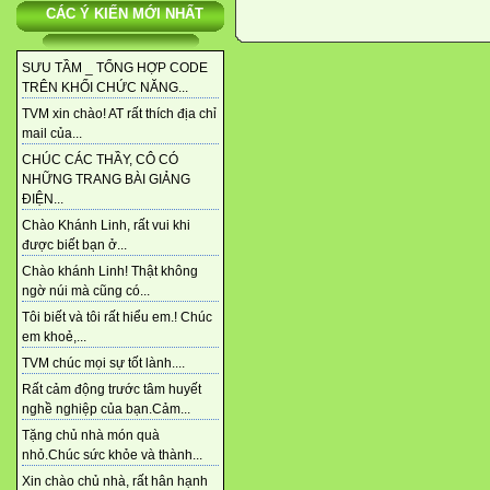
CÁC Ý KIẾN MỚI NHẤT
SƯU TẦM _ TỔNG HỢP CODE
TRÊN KHỐI CHỨC NĂNG...
TVM xin chào! AT rất thích địa chỉ
mail của...
CHÚC CÁC THẦY, CÔ CÓ
NHỮNG TRANG BÀI GIẢNG
ĐIỆN...
Chào Khánh Linh, rất vui khi
được biết bạn ở...
Chào khánh Linh! Thật không
ngờ núi mà cũng có...
Tôi biết và tôi rất hiểu em.! Chúc
em khoẻ,...
TVM chúc mọi sự tốt lành....
Rất cảm động trước tâm huyết
nghề nghiệp của bạn.Cảm...
Tặng chủ nhà món quà
nhỏ.Chúc sức khỏe và thành...
Xin chào chủ nhà, rất hân hạnh