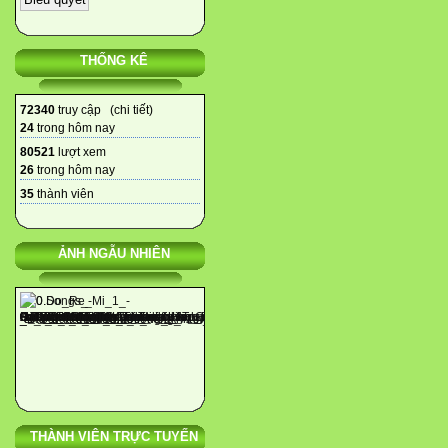
THỐNG KÊ
72340
truy cập (
chi tiết
)
24
trong hôm nay
80521
lượt xem
26
trong hôm nay
35
thành viên
ẢNH NGẪU NHIÊN
THÀNH VIÊN TRỰC TUYẾN