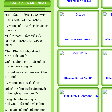
Thiếu nữ bên hoa huệ
CÁC Ý KIẾN MỚI NHẤT
SƯU TẦM _ TỔNG HỢP CODE
TRÊN KHỐI CHỨC NĂNG...
TVM xin chào! AT rất thích địa chỉ
mail của...
CHÚC CÁC THẦY, CÔ CÓ
MOT MAI NHA CHUNG
Toán h
NHỮNG TRANG BÀI GIẢNG
ĐIỆN...
Chào Khánh Linh, rất vui khi
được biết bạn ở...
Chào khánh Linh! Thật không
ngờ núi mà cũng có...
Tôi biết và tôi rất hiểu em.! Chúc
em khoẻ,...
Phim tư liệu về Bác Hồ
Phim
TVM chúc mọi sự tốt lành....
Rất cảm động trước tâm huyết
nghề nghiệp của bạn.Cảm...
Tặng chủ nhà món quà
nhỏ.Chúc sức khỏe và thành...
Xin chào chủ nhà, rất hân hạnh