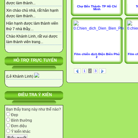
được làm thành...
Chợ Bến Thành- TP Hồ Chí
T
Minh
Xin chào chủ nhà, rất hân hạnh
được làm thành...
Hân hạnh được làm thành viên
thứ 7 nhà thầy....
Chào Khánh Linh, rất vui được
làm thành viên trang...
Film chiến dịch Điện Biên Phủ
Film c
2
HỖ TRỢ TRỰC TUYẾN
1
2
3
(Lê Khánh Linh)
ĐIỀU TRA Ý KIẾN
Bạn thấy trang này như thế nào?
Đẹp
Bình thường
Đơn điệu
Ý kiến khác