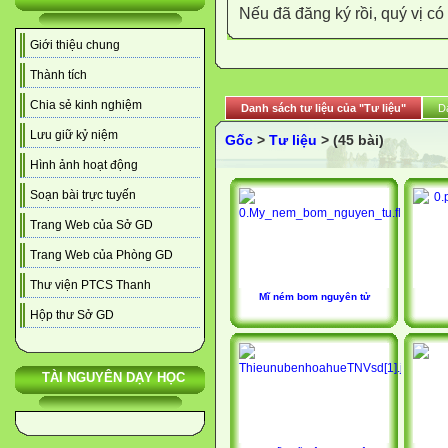
Nếu đã đăng ký rồi, quý vị c
Giới thiệu chung
Thành tích
Chia sẻ kinh nghiệm
Danh sách tư liệu của "Tư liệu"
D
Lưu giữ kỷ niệm
Gốc
>
Tư liệu
> (45 bài)
Hình ảnh hoạt động
Soạn bài trực tuyến
Trang Web của Sở GD
Trang Web của Phòng GD
Thư viện PTCS Thanh
Mĩ ném bom nguyên tử
Hộp thư Sở GD
TÀI NGUYÊN DẠY HỌC