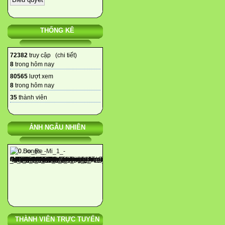
THỐNG KÊ
72382
truy cập (
chi tiết
)
8
trong hôm nay
80565
lượt xem
8
trong hôm nay
35
thành viên
ẢNH NGẪU NHIÊN
THÀNH VIÊN TRỰC TUYẾN