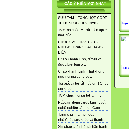
CÁC Ý KIẾN MỚI NHẤT
SƯU TẦM _ TỔNG HỢP CODE
TRÊN KHỐI CHỨC NĂNG...
Hậu 
TVM xin chào! AT rất thích địa chỉ
mail của...
CHÚC CÁC THẦY, CÔ CÓ
NHỮNG TRANG BÀI GIẢNG
ĐIỆN...
Chào Khánh Linh, rất vui khi
được biết bạn ở...
Lũ 
Chào khánh Linh! Thật không
ngờ núi mà cũng có...
Tôi biết và tôi rất hiểu em.! Chúc
em khoẻ,...
TVM chúc mọi sự tốt lành....
Rất cảm động trước tâm huyết
nghề nghiệp của bạn.Cảm...
Tặng chủ nhà món quà
nhỏ.Chúc sức khỏe và thành...
Xin chào chủ nhà, rất hân hạnh