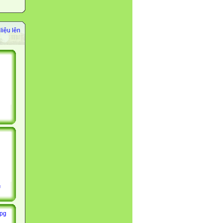
liệu lên
g