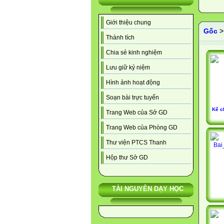
Giới thiệu chung
Gốc
Thành tích
Chia sẻ kinh nghiệm
Lưu giữ kỷ niệm
Hình ảnh hoạt động
Soạn bài trực tuyến
Kể c
Trang Web của Sở GD
Trang Web của Phòng GD
Thư viện PTCS Thanh
Hộp thư Sở GD
TÀI NGUYÊN DẠY HỌC