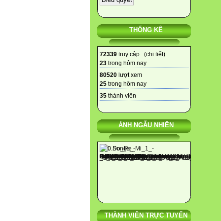
THỐNG KÊ
72339
truy cập (
chi tiết
)
23
trong hôm nay
80520
lượt xem
25
trong hôm nay
35
thành viên
ẢNH NGẪU NHIÊN
THÀNH VIÊN TRỰC TUYẾN