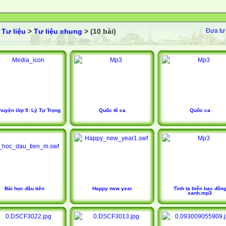
>
Tư liệu
>
Tư liệu chung
> (10 bài)
Đưa tư 
huyện lớp 5: Lý Tự Trọng
Quốc tế ca
Quốc ca
Bài học đầu tiên
Happy new year
Tình ta biển bạc đồn
xanh.mp3