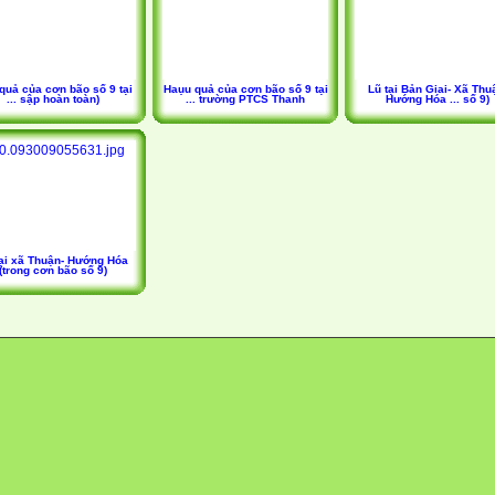
quả của cơn bão số 9 tại
Haụu quả của cơn bão số 9 tại
Lũ tại Bản Giai- Xã Thu
... sập hoàn toàn)
... trường PTCS Thanh
Hướng Hóa ... số 9)
tại xã Thuận- Hướng Hóa
(trong cơn bão số 9)