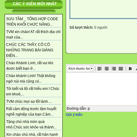
CÁC Ý KIẾN MỚI NHẤT
SƯU TẦM _ TỔNG HỢP CODE
TRÊN KHỐI CHỨC NĂNG...
Số lượt thích:
0 người
TVM xin chào! AT rất thích địa chỉ
mail của...
CHÚC CÁC THẦY, CÔ CÓ
NHỮNG TRANG BÀI GIẢNG
ĐIỆN...
Chào Khánh Linh, rất vui khi
được biết bạn ở...
Kích thước font
Chào khánh Linh! Thật không
ngờ núi mà cũng có...
Tôi biết và tôi rất hiểu em.! Chúc
em khoẻ,...
TVM chúc mọi sự tốt lành....
Đường dẫn
:
p
Rất cảm động trước tâm huyết
nghề nghiệp của bạn.Cảm...
Gửi ý kiến
Tặng chủ nhà món quà
nhỏ.Chúc sức khỏe và thành...
Xin chào chủ nhà, rất hân hạnh