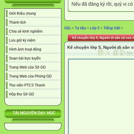
Nếu đã đăng ký rồi, quý vị c
Giới thiệu chung
Thành tích
Gốc
>
Tư liệu
>
Lớp 5
>
Tiếng Việt
>
Chia sẻ kinh nghiệm
Kể chuyện lớp 5. Người đi săn và con 
Lưu giữ kỷ niệm
Kể chuyện lớp 5. Người đi săn v
Hình ảnh hoạt động
Soạn bài trực tuyến
Trang Web của Sở GD
Trang Web của Phòng GD
Thư viện PTCS Thanh
Hộp thư Sở GD
TÀI NGUYÊN DẠY HỌC