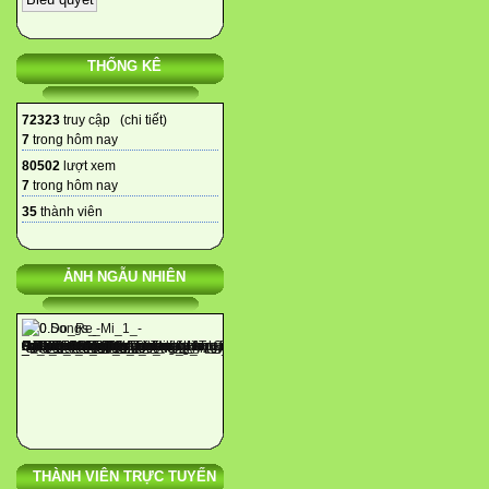
THỐNG KÊ
72323
truy cập (
chi tiết
)
7
trong hôm nay
80502
lượt xem
7
trong hôm nay
35
thành viên
ẢNH NGẪU NHIÊN
THÀNH VIÊN TRỰC TUYẾN