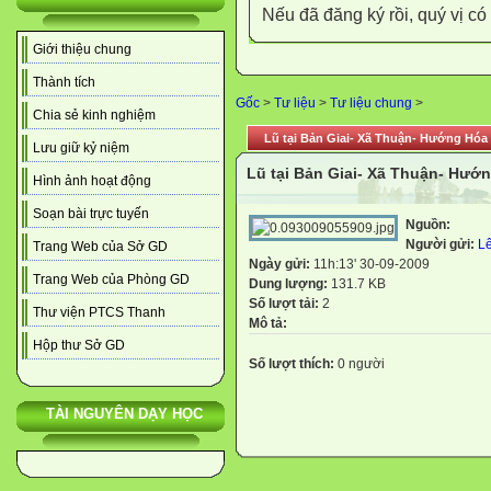
Nếu đã đăng ký rồi, quý vị c
Giới thiệu chung
Thành tích
Gốc
>
Tư liệu
>
Tư liệu chung
>
Chia sẻ kinh nghiệm
Lũ tại Bản Giai- Xã Thuận- Hướng Hóa .
Lưu giữ kỷ niệm
Lũ tại Bản Giai- Xã Thuận- Hướn
Hình ảnh hoạt động
Soạn bài trực tuyến
Nguồn:
Người gửi:
L
Trang Web của Sở GD
Ngày gửi:
11h:13' 30-09-2009
Trang Web của Phòng GD
Dung lượng:
131.7 KB
Số lượt tải:
2
Thư viện PTCS Thanh
Mô tả:
Hộp thư Sở GD
Số lượt thích:
0 người
TÀI NGUYÊN DẠY HỌC