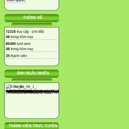
THỐNG KÊ
72316
truy cập (
chi tiết
)
46
trong hôm nay
80495
lượt xem
48
trong hôm nay
35
thành viên
ẢNH NGẪU NHIÊN
THÀNH VIÊN TRỰC TUYẾN