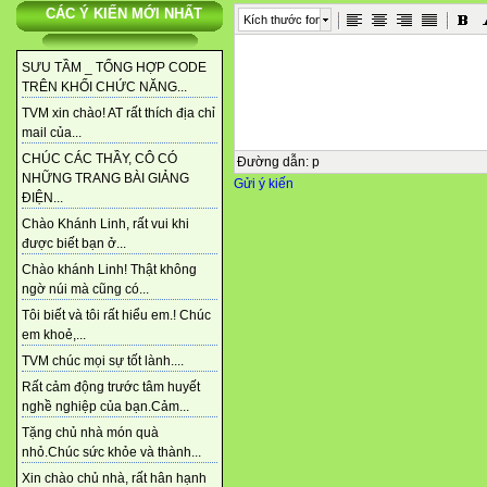
CÁC Ý KIẾN MỚI NHẤT
Kích thước font
SƯU TẦM _ TỔNG HỢP CODE
TRÊN KHỐI CHỨC NĂNG...
TVM xin chào! AT rất thích địa chỉ
mail của...
CHÚC CÁC THẦY, CÔ CÓ
Đường dẫn
:
p
NHỮNG TRANG BÀI GIẢNG
Gửi ý kiến
ĐIỆN...
Chào Khánh Linh, rất vui khi
được biết bạn ở...
Chào khánh Linh! Thật không
ngờ núi mà cũng có...
Tôi biết và tôi rất hiểu em.! Chúc
em khoẻ,...
TVM chúc mọi sự tốt lành....
Rất cảm động trước tâm huyết
nghề nghiệp của bạn.Cảm...
Tặng chủ nhà món quà
nhỏ.Chúc sức khỏe và thành...
Xin chào chủ nhà, rất hân hạnh