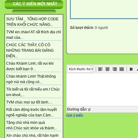
CÁC Ý KIẾN MỚI NHẤT
SƯU TẦM _ TỔNG HỢP CODE
TRÊN KHỐI CHỨC NĂNG...
Số lượt thích:
0 người
TVM xin chào! AT rất thích địa chỉ
mail của...
CHÚC CÁC THẦY, CÔ CÓ
NHỮNG TRANG BÀI GIẢNG
ĐIỆN...
Chào Khánh Linh, rất vui khi
được biết bạn ở...
Kích thước font
Chào khánh Linh! Thật không
ngờ núi mà cũng có...
Tôi biết và tôi rất hiểu em.! Chúc
em khoẻ,...
TVM chúc mọi sự tốt lành....
Đường dẫn
:
p
Rất cảm động trước tâm huyết
nghề nghiệp của bạn.Cảm...
Gửi ý kiến
Tặng chủ nhà món quà
nhỏ.Chúc sức khỏe và thành...
Xin chào chủ nhà, rất hân hạnh