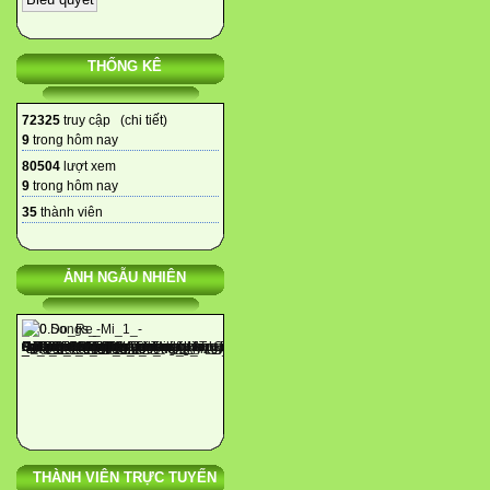
THỐNG KÊ
72325
truy cập (
chi tiết
)
9
trong hôm nay
80504
lượt xem
9
trong hôm nay
35
thành viên
ẢNH NGẪU NHIÊN
THÀNH VIÊN TRỰC TUYẾN