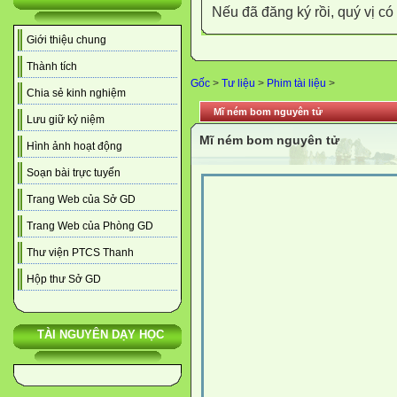
Nếu đã đăng ký rồi, quý vị c
Giới thiệu chung
Thành tích
Gốc
>
Tư liệu
>
Phim tài liệu
>
Chia sẻ kinh nghiệm
Mĩ ném bom nguyên tử
Lưu giữ kỷ niệm
Mĩ ném bom nguyên tử
Hình ảnh hoạt động
Soạn bài trực tuyến
Trang Web của Sở GD
Trang Web của Phòng GD
Thư viện PTCS Thanh
Hộp thư Sở GD
TÀI NGUYÊN DẠY HỌC