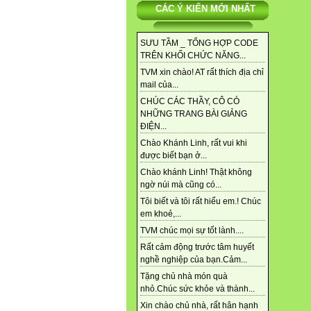
CÁC Ý KIẾN MỚI NHẤT
SƯU TẦM _ TỔNG HỢP CODE
TRÊN KHỐI CHỨC NĂNG...
TVM xin chào! AT rất thích địa chỉ
mail của...
CHÚC CÁC THẦY, CÔ CÓ
NHỮNG TRANG BÀI GIẢNG
ĐIỆN...
Chào Khánh Linh, rất vui khi
được biết bạn ở...
Chào khánh Linh! Thật không
ngờ núi mà cũng có...
Tôi biết và tôi rất hiểu em.! Chúc
em khoẻ,...
TVM chúc mọi sự tốt lành....
Rất cảm động trước tâm huyết
nghề nghiệp của bạn.Cảm...
Tặng chủ nhà món quà
nhỏ.Chúc sức khỏe và thành...
Xin chào chủ nhà, rất hân hạnh