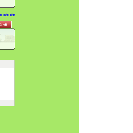
ư liệu lên
ải về