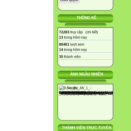
THỐNG KÊ
72283
truy cập (
chi tiết
)
13
trong hôm nay
80461
lượt xem
14
trong hôm nay
35
thành viên
ẢNH NGẪU NHIÊN
THÀNH VIÊN TRỰC TUYẾN