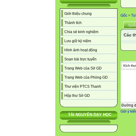
Giới thiệu chung
Gốc
>
Tư
Thành tích
Quốc
Chia sẻ kinh nghiệm
Các t
Lưu giữ kỷ niệm
Hình ảnh hoạt động
Soạn bài trực tuyến
Kích thư
Trang Web của Sở GD
Trang Web của Phòng GD
Thư viện PTCS Thanh
Hộp thư Sở GD
Đường 
Gửi ý kiế
TÀI NGUYÊN DẠY HỌC