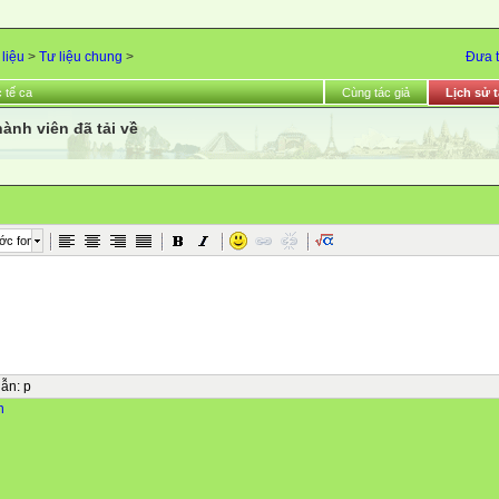
 liệu
>
Tư liệu chung
>
Đưa t
 tế ca
Cùng tác giả
Lịch sử t
hành viên đã tải về
ớc font
dẫn
:
p
n