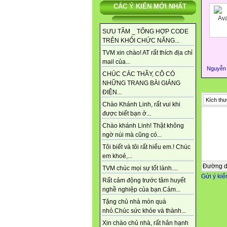
CÁC Ý KIẾN MỚI NHẤT
SƯU TẦM _ TỔNG HỢP CODE
TRÊN KHỐI CHỨC NĂNG...
TVM xin chào! AT rất thích địa chỉ
mail của...
Nguyễn
CHÚC CÁC THẦY, CÔ CÓ
NHỮNG TRANG BÀI GIẢNG
ĐIỆN...
Kích thư
Chào Khánh Linh, rất vui khi
được biết bạn ở...
Chào khánh Linh! Thật không
ngờ núi mà cũng có...
Tôi biết và tôi rất hiểu em.! Chúc
em khoẻ,...
Đường 
TVM chúc mọi sự tốt lành....
Gửi ý kiế
Rất cảm động trước tâm huyết
nghề nghiệp của bạn.Cảm...
Tặng chủ nhà món quà
nhỏ.Chúc sức khỏe và thành...
Xin chào chủ nhà, rất hân hạnh