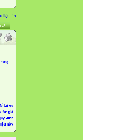
ư liệu lên
i về
trang
ể tải về
 tác giả
quy định
iệu này