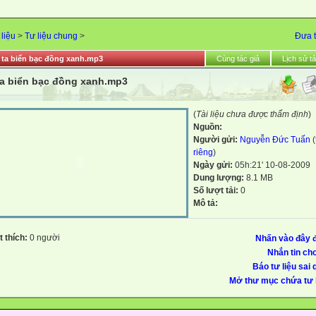
 liệu
>
Tư liệu chung
>
Đưa t
 ta biển bạc đồng xanh.mp3
Cùng tác giả
Lịch sử tả
ta biển bạc đồng xanh.mp3
(
Tài liệu chưa được thẩm định
)
Nguồn:
Người gửi:
Nguyễn Đức Tuấn
(
riêng
)
Ngày gửi:
05h:21' 10-08-2009
Dung lượng:
8.1 MB
Số lượt tải:
0
Mô tả:
 thích:
0 người
Nhấn vào đây đ
Nhắn tin cho
Báo tư liệu sai 
Mở thư mục chứa tư l