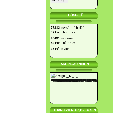
THỐNG KÊ
72312
truy cập (
chi tiết
)
42
trong hôm nay
80491
lượt xem
44
trong hôm nay
35
thành viên
ẢNH NGẪU NHIÊN
THÀNH VIÊN TRỰC TUYẾN