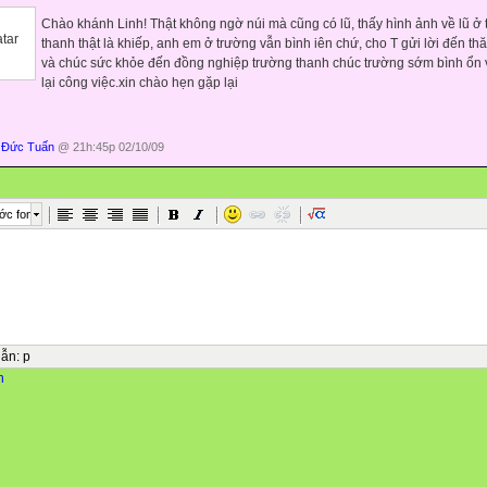
Chào khánh Linh! Thật không ngờ núi mà cũng có lũ, thấy hình ảnh về lũ ở
thanh thật là khiếp, anh em ở trường vẫn bình iên chứ, cho T gửi lời đến th
và chúc sức khỏe đến đồng nghiệp trường thanh chúc trường sớm bình ổn 
lại công việc.xin chào hẹn gặp lại
 Đức Tuấn
@ 21h:45p 02/10/09
ớc font
dẫn
:
p
n