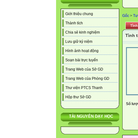
Giới thiệu chung
Gốc
>
Tư
Thành tích
Tình
Chia sẻ kinh nghiệm
Tình 
Lưu giữ kỷ niệm
Hình ảnh hoạt động
Soạn bài trực tuyến
Trang Web của Sở GD
Trang Web của Phòng GD
Thư viện PTCS Thanh
Hộp thư Sở GD
Số lượt
TÀI NGUYÊN DẠY HỌC