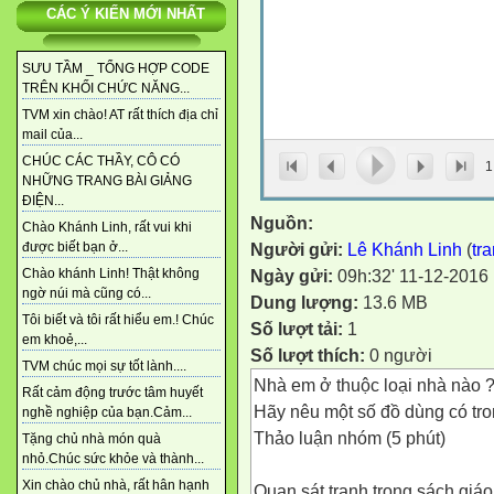
CÁC Ý KIẾN MỚI NHẤT
SƯU TẦM _ TỔNG HỢP CODE
TRÊN KHỐI CHỨC NĂNG...
TVM xin chào! AT rất thích địa chỉ
mail của...
CHÚC CÁC THẦY, CÔ CÓ
1
NHỮNG TRANG BÀI GIẢNG
ĐIỆN...
Nguồn:
Chào Khánh Linh, rất vui khi
Người gửi:
Lê Khánh Linh
(
tr
được biết bạn ở...
Ngày gửi:
09h:32' 11-12-2016
Chào khánh Linh! Thật không
ngờ núi mà cũng có...
Dung lượng:
13.6 MB
Tôi biết và tôi rất hiểu em.! Chúc
Số lượt tải:
1
em khoẻ,...
Số lượt thích:
0 người
TVM chúc mọi sự tốt lành....
Nhà em ở thuộc loại nhà nào 
Rất cảm động trước tâm huyết
Hãy nêu một số đồ dùng có tr
nghề nghiệp của bạn.Cảm...
Thảo luận nhóm (5 phút)
Tặng chủ nhà món quà
nhỏ.Chúc sức khỏe và thành...
Xin chào chủ nhà, rất hân hạnh
Quan sát tranh trong sách giáo