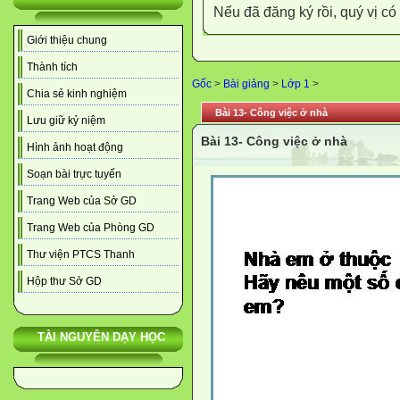
Nếu đã đăng ký rồi, quý vị c
Giới thiệu chung
Thành tích
Gốc
>
Bài giảng
>
Lớp 1
>
Chia sẻ kinh nghiệm
Bài 13- Công việc ở nhà
Lưu giữ kỷ niệm
Bài 13- Công việc ở nhà
Hình ảnh hoạt động
Soạn bài trực tuyến
Trang Web của Sở GD
Trang Web của Phòng GD
Thư viện PTCS Thanh
Hộp thư Sở GD
TÀI NGUYÊN DẠY HỌC