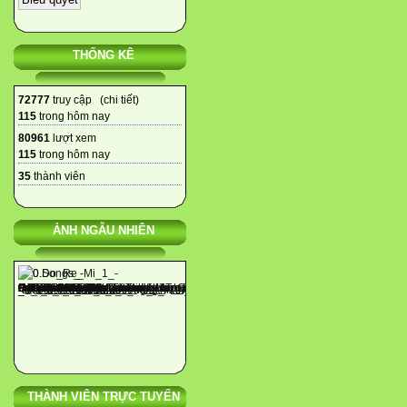
THỐNG KÊ
72777
truy cập (
chi tiết
)
115
trong hôm nay
80961
lượt xem
115
trong hôm nay
35
thành viên
ẢNH NGẪU NHIÊN
THÀNH VIÊN TRỰC TUYẾN