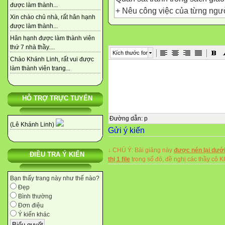
được làm thành...
+ Nêu công việc của từng ngườ
Xin chào chủ nhà, rất hân hạnh
+ Nêu tác dụng công việc đó.
được làm thành...
Lau bàn ghế để bàn ghế luôn 
Hân hạnh được làm thành viên
Bố hướng dẫn bé học bài
thứ 7 nhà thầy....
Kích thước font
Sắp xếp tủ đồ chơi
Chào Khánh Linh, rất vui được
làm thành viên trang...
Sắp xếp quần áo
Những việc làm đó vừa giúp c
hiện sự quan tâm, gắn bó của 
HỖ TRỢ TRỰC TUYẾN
- Nếu mỗi người trong nhà đề
ở sẽ gọn gàng ngăn nắp. Ngoà
Đường dẫn
:
p
(Lê Khánh Linh)
Gửi ý kiến
sạch sẽ, các em nên giúp đỡ b
Điểm giống nhau và khác nhau
↓ CHÚ Ý: Bài giảng này
được nén lại dưới
2. Em thích căn phòng nào? T
ĐIỀU TRA Ý KIẾN
thị 1 file
trong số đó, đề nghị các thầy 
* Mọi người trong gia đình đều
của mình.
Bạn thấy trang này như thế nào?
Đẹp
* Nếu mỗi ngươì trong gia đìn
Bình thường
nhà ở luôn gọn gàng, ngăn nắp
Đơn điệu
những người trong gia đình vớ
Ý kiến khác