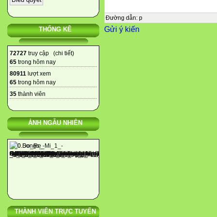
Mức 3
Mức 4
Đường dẫn
:
p
Gửi ý kiến
THỐNG KÊ
Tổng


72727
truy cập (
chi tiết
)
65
trong hôm nay

80911
lượt xem
TNKQ
65
trong hôm nay
TL
35
thành viên
TNKQ
TL
TNKQ
ẢNH NGẪU NHIÊN
TL
TNKQ
TL

1. Sự sinh sản và phát triển

Nhận biết mọi người đều do 
THÀNH VIÊN TRỰC TUYẾN
giống mới bố mẹ của mình.