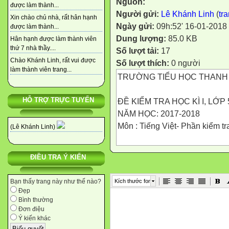
Nguồn:
được làm thành...
Người gửi:
Lê Khánh Linh
(
tr
Xin chào chủ nhà, rất hân hạnh
Ngày gửi:
09h:52' 16-01-2018
được làm thành...
Dung lượng:
85.0 KB
Hân hạnh được làm thành viên
thứ 7 nhà thầy....
Số lượt tải:
17
Chào Khánh Linh, rất vui được
Số lượt thích:
0 người
làm thành viên trang...
TRƯỜNG TIỂU HỌC THANH
HỖ TRỢ TRỰC TUYẾN
ĐỀ KIỂM TRA HỌC KÌ I, LỚP
NĂM HỌC: 2017-2018
Môn : Tiếng Việt- Phần kiểm tr
(Lê Khánh Linh)
MA TRẬN ĐỀ KIỂM TRA
ĐIỀU TRA Ý KIẾN
Mạch kiến thức,
kĩ năng
Kích thước font
Bạn thấy trang này như thế nào?
Số câu và số điểm
Đẹp
Mức 1
Bình thường
Đơn điệu
Nhận biết
Ý kiến khác
Mức 2