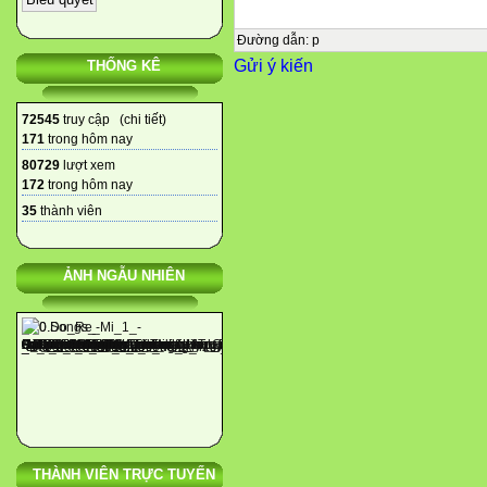
Thông hiểu
Mức 3
Đường dẫn
:
p
Gửi ý kiến
THỐNG KÊ
Vận dụng
Mức 4
Vận dụng sáng tạo
72545
truy cập (
chi tiết
)
171
trong hôm nay

80729
lượt xem
172
trong hôm nay
Tổng
35
thành viên



ẢNH NGẪU NHIÊN
TN
TL
HT khác
TN
TL
HT khác
THÀNH VIÊN TRỰC TUYẾN
TNK