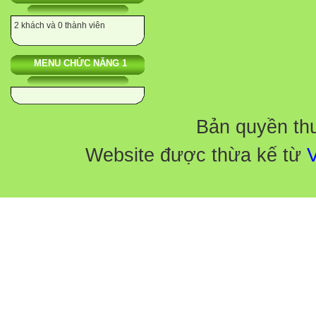
TL
2 khách và 0 thành viên
HT khác
TN
MENU CHỨC NĂNG 1
TL
HT khác
TN
TL
Bản quyền th
HT khác
Website được thừa kế từ
V

1. Kiến thức tiếng Việt, văn 
Số câu
1


1


