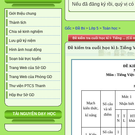
Nếu đã đăng ký rồi, quý vị c
Giới thiệu chung
Thành tích
Gốc
>
Đề thi
>
Lớp 5
>
Toán học
>
Chia sẻ kinh nghiệm
Đề kiểm tra cuối học kì I- Tiếng ... (Có 
Lưu giữ kỷ niệm
Đề kiểm tra cuối học kì I- Tiếng 
Hình ảnh hoạt động
Soạn bài trực tuyến
Trang Web của Sở GD
Trang Web của Phòng GD
Thư viện PTCS Thanh
Hộp thư Sở GD
TÀI NGUYÊN DẠY HỌC