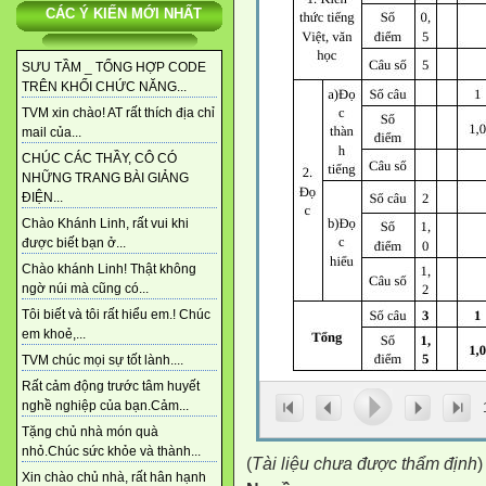
CÁC Ý KIẾN MỚI NHẤT
SƯU TẦM _ TỔNG HỢP CODE
TRÊN KHỐI CHỨC NĂNG...
TVM xin chào! AT rất thích địa chỉ
mail của...
CHÚC CÁC THẦY, CÔ CÓ
NHỮNG TRANG BÀI GIẢNG
ĐIỆN...
Chào Khánh Linh, rất vui khi
được biết bạn ở...
Chào khánh Linh! Thật không
ngờ núi mà cũng có...
Tôi biết và tôi rất hiểu em.! Chúc
em khoẻ,...
TVM chúc mọi sự tốt lành....
Rất cảm động trước tâm huyết
nghề nghiệp của bạn.Cảm...
Tặng chủ nhà món quà
nhỏ.Chúc sức khỏe và thành...
(
Tài liệu chưa được thẩm định
)
Xin chào chủ nhà, rất hân hạnh