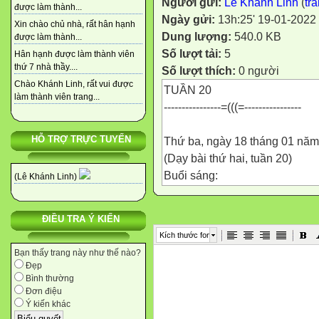
Người gửi:
Lê Khánh Linh
(
tr
được làm thành...
Ngày gửi:
13h:25' 19-01-2022
Xin chào chủ nhà, rất hân hạnh
Dung lượng:
540.0 KB
được làm thành...
Số lượt tải:
5
Hân hạnh được làm thành viên
thứ 7 nhà thầy....
Số lượt thích:
0 người
Chào Khánh Linh, rất vui được
TUẦN 20
làm thành viên trang...
----------------=(((=----------------
HỖ TRỢ TRỰC TUYẾN
Thứ ba, ngày 18 tháng 01 nă
(Dạy bài thứ hai, tuần 20)
Buổi sáng:
(Lê Khánh Linh)
Tiết 1: GDTT
ĐIỀU TRA Ý KIẾN
CHÀO CỜ ĐẦU TUẦN
Kích thước font
(Do nhà trường tổ chức)
Bạn thấy trang này như thế nào?
Số tiết: 01
Đẹp
----------------=(((=----------------
Bình thường
Đơn điệu
Tiết 4 : Toán
Ý kiến khác
LUYỆN TẬP