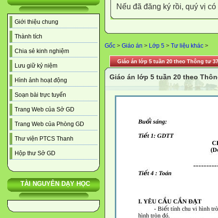
Nếu đã đăng ký rồi, quý vị c
Giới thiệu chung
Thành tích
Gốc
>
Giáo án
>
Lớp 5
>
Tư liệu khác
>
Chia sẻ kinh nghiệm
Giáo án lớp 5 tuần 20 theo Thông tư 3
Lưu giữ kỷ niệm
Giáo án lớp 5 tuần 20 theo Thôn
Hình ảnh hoạt động
Soạn bài trực tuyến
Trang Web của Sở GD
Trang Web của Phòng GD
Thư viện PTCS Thanh
Hộp thư Sở GD
TÀI NGUYÊN DẠY HỌC