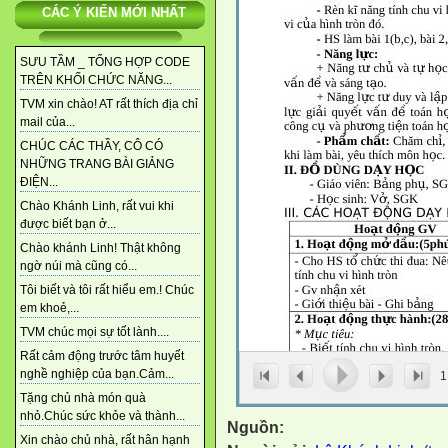
CÁC Ý KIẾN MỚI NHẤT
SƯU TẦM _ TỔNG HỢP CODE
TRÊN KHỐI CHỨC NĂNG...
TVM xin chào! AT rất thích địa chỉ
mail của...
CHÚC CÁC THẦY, CÔ CÓ
NHỮNG TRANG BÀI GIẢNG
ĐIỆN...
Chào Khánh Linh, rất vui khi
được biết bạn ở...
Chào khánh Linh! Thật không
ngờ núi mà cũng có...
Tôi biết và tôi rất hiểu em.! Chúc
em khoẻ,...
TVM chúc mọi sự tốt lành....
Rất cảm động trước tâm huyết
nghề nghiệp của bạn.Cảm...
1
Tặng chủ nhà món quà
nhỏ.Chúc sức khỏe và thành...
Nguồn:
Xin chào chủ nhà, rất hân hạnh