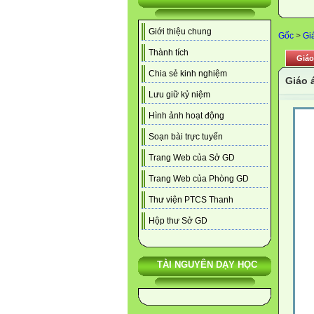
Giới thiệu chung
Gốc
>
Gi
Thành tích
Giáo
Chia sẻ kinh nghiệm
Giáo 
Lưu giữ kỷ niệm
Hình ảnh hoạt động
Soạn bài trực tuyến
Trang Web của Sở GD
Trang Web của Phòng GD
Thư viện PTCS Thanh
Hộp thư Sở GD
TÀI NGUYÊN DẠY HỌC