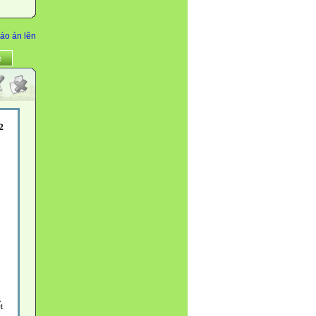
áo án lên
ề