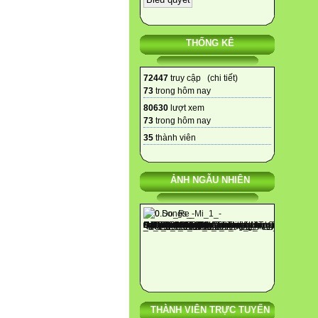
đề toá
- Phẩm
thích 
THỐNG KÊ
II. Đ
- GV:
- HS :
72447
truy cập (
chi tiết
)
III. 
73
trong hôm nay
Hoạt 
80630
lượt xem
Hoạt
73
trong hôm nay

1. H
35
thành viên

- Cho
hình l
ẢNH NGẪU NHIÊN
- GV n
- Giới
- HS 
- HS 
- HS g

2. Ho
* Mục 
THÀNH VIÊN TRỰC TUYẾN
- Vận d