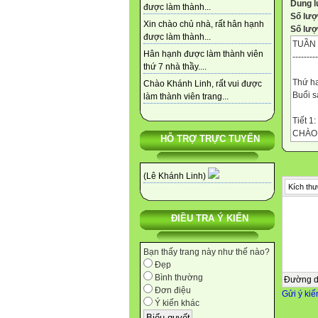
Dung 
được làm thành...
Số lượ
Xin chào chủ nhà, rất hân hạnh
Số lượt
được làm thành...
TUẦN 
Hân hạnh được làm thành viên
--------
thứ 7 nhà thầy....
Thứ ha
Chào Khánh Linh, rất vui được
Buổi s
làm thành viên trang...
Tiết 1
CHÀO
HỖ TRỢ TRỰC TUYẾN
(Do nh
Số tiết
--------
(Lê Khánh Linh)
Tiết 4 
Kích thư
ÔN TẬ
Số tiết
ĐIỀU TRA Ý KIẾN
I. YÊ
- Thuộ
Bạn thấy trang này như thế nào?
- Vận d
Đẹp
- HS là
Bình thường
Đường 
- Năng
Đơn điệu
Gửi ý kiế
+ Năng
Ý kiến khác
+ Năng