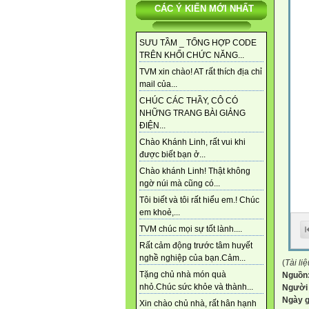
CÁC Ý KIẾN MỚI NHẤT
SƯU TẦM _ TỔNG HỢP CODE
TRÊN KHỐI CHỨC NĂNG...
TVM xin chào! AT rất thích địa chỉ
mail của...
CHÚC CÁC THẦY, CÔ CÓ
NHỮNG TRANG BÀI GIẢNG
ĐIỆN...
Chào Khánh Linh, rất vui khi
được biết bạn ở...
Chào khánh Linh! Thật không
ngờ núi mà cũng có...
Tôi biết và tôi rất hiểu em.! Chúc
em khoẻ,...
TVM chúc mọi sự tốt lành....
Rất cảm động trước tâm huyết
nghề nghiệp của bạn.Cảm...
(
Tài li
Tặng chủ nhà món quà
Nguồn
nhỏ.Chúc sức khỏe và thành...
Người
Ngày 
Xin chào chủ nhà, rất hân hạnh