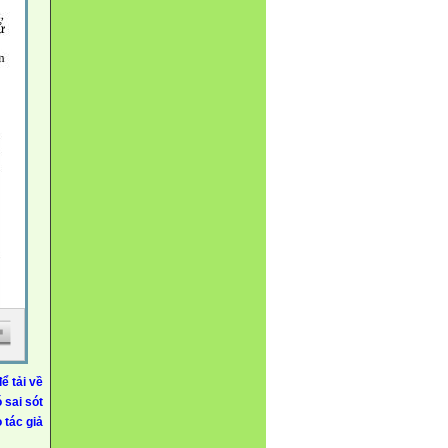
ể tải về
ó sai sót
 tác giả