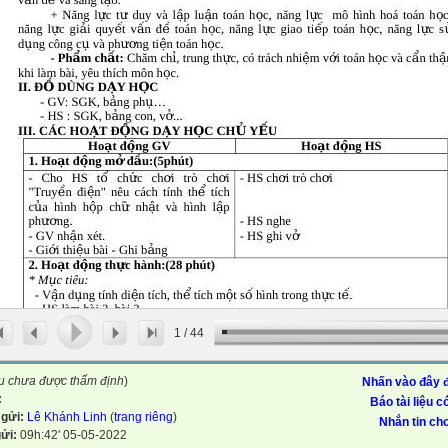
1
/
44
ệu chưa được thẩm định
)
Nhấn vào đây đ
:
Báo tài liệu c
 gửi:
Lê Khánh Linh
(
trang riêng
)
Nhắn tin cho
gửi:
09h:42' 05-05-2022