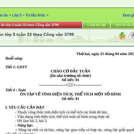
áo án
>
Lớp 5
>
Tư liệu khác
>
Đưa gi
 án lớp 5 tuần 33 theo Công văn 3799
Cùng tác giả
Lịch sử tải v
án lớp 5 tuần 33 theo Công văn 3799