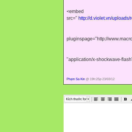
<embed
src="
http://d.violet.vn/uploa
pluginspage="http://www.macro
"application/x-shockwave-flas
Phạm Sa Kin
@ 19h:25p 23/03/12
Kích thước font