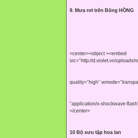
9. Mưa rơi trên Bông HỒNG
<center><object ><embed
src="http://d.violet.vn/uploads
quality="high" wmode="transpa
"application/x-shockwave-flash
</center>
10 Bộ sưu tập hoa lan