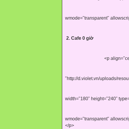
wmode="transparent" allowscri
2.
Cafe 0 giờ
<p align="c
"http://d.violet.vn/uploads/re
width="180" height="240" type=
wmode="transparent" allowscr
</p>