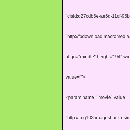
"clsid:d27cdb6e-ae6d-11cf-9
"http://fpdownload.macromedia
align="middle" height=" 94" 
value="">
<param name="movie" value=
"http://img103.imageshack.us/