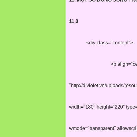
11.0
<div class="content">
<p align="c
"http://d.violet.vn/uploads/re
width="180" height="220" type=
wmode="transparent" allowscr