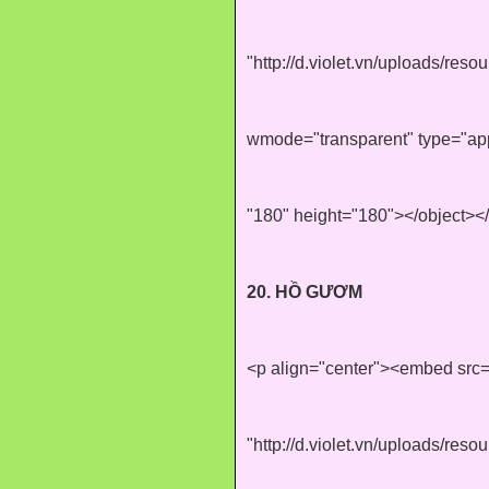
"http://d.violet.vn/uploads/re
wmode="transparent" type="app
"180" height="180"></object><
20. HỒ GƯƠM
<p align="center"><embed src
"http://d.violet.vn/uploads/re