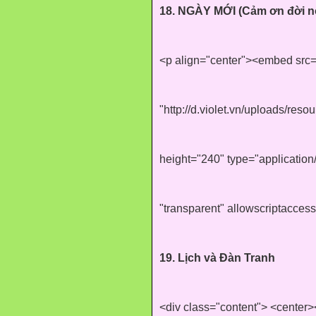
18. NGÀY MỚI (Cảm ơn đời n
<p align="center"><embed src
"http://d.violet.vn/uploads/res
height="240" type="applicatio
"transparent" allowscriptacces
19. Lịch và Đàn Tranh
<div class="content"> <center