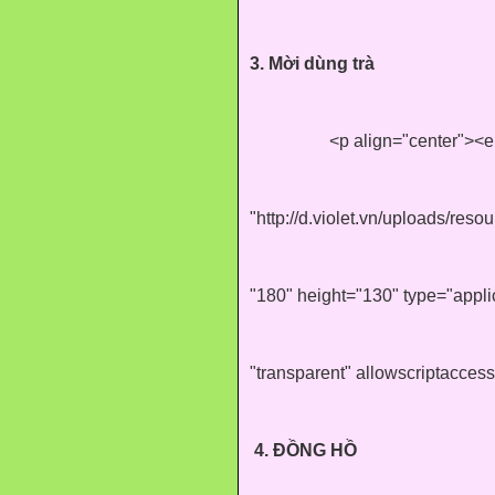
3. Mời dùng trà
<p align="center"><
"http://d.violet.vn/uploads/res
"180" height="130" type="appl
"transparent" allowscriptacces
4. ĐỒNG HỒ