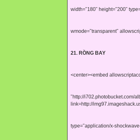
width="180" height="200" type=
wmode="transparent" allowscr
21. RỒNG BAY
<center><embed allowscriptac
"http://i702.photobucket.com/
link=http://img97.imageshack.
type="application/x-shockwave