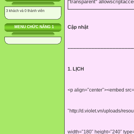
"transparent" allowscriptacc
3 khách và 0 thành viên
MENU CHỨC NĂNG 1
Cập nhật
--------------------------------------------
1. LỊCH
<p align="center"><embed src
"http://d.violet.vn/uploads/re
width="180" height="240" type=