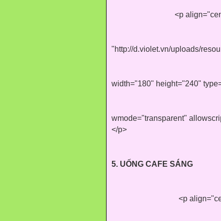
<p align="ce
"http://d.violet.vn/uploads/r
width="180" height="240" type=
wmode="transparent" allowscr
</p>
5. UỐNG CAFE SÁNG
<p align="c