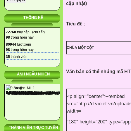
cập nhật)
THỐNG KÊ
Tiêu đề :
72760
truy cập (
chi tiết
)
98
trong hôm nay
80944
lượt xem
CHÙA MỘT CỘT
98
trong hôm nay
35
thành viên
Văn bản có thể nhúng mã H
ẢNH NGẪU NHIÊN
<p align="center"><embed
src="http://d.violet.vn/uplo
width=
"180" height="200" type="ap
THÀNH VIÊN TRỰC TUYẾN