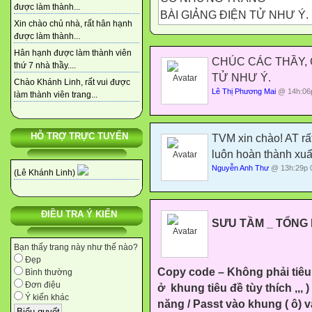
được làm thành...
BÀI GIẢNG ĐIỆN TỬ NHƯ Ý.
Xin chào chủ nhà, rất hân hạnh
được làm thành...
Hân hạnh được làm thành viên
CHÚC CÁC THẦY, 
thứ 7 nhà thầy....
TỬ NHƯ Ý.
Chào Khánh Linh, rất vui được
Lê Thị Phương Mai
@ 14h:06p
làm thành viên trang...
HỖ TRỢ TRỰC TUYẾN
TVM xin chào! AT rất
luôn hoàn thành xuấ
Nguyễn Anh Thư
@ 13h:29p 0
(Lê Khánh Linh)
ĐIỀU TRA Ý KIẾN
SƯU TẦM _ TỔNG
Bạn thấy trang này như thế nào?
Đẹp
Copy code – Không phải tiêu 
Bình thường
Đơn điệu
ở
khung tiêu đề tùy thích ,,, 
Ý kiến khác
năng / Passt vào khung ( ô) 