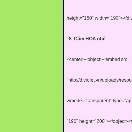
height="150" width="190"></di
8. Cắm HOA nhé
<center><object><embed src=
"http://d.violet.vn/uploads/reso
wmode="transparent" type="app
"190" height="200"></object><