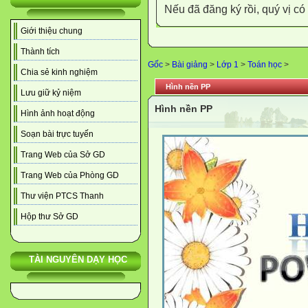
Nếu đã đăng ký rồi, quý vị c
Giới thiệu chung
Thành tích
Gốc
>
Bài giảng
>
Lớp 1
>
Toán học
>
Chia sẻ kinh nghiệm
Hình nền PP
Lưu giữ kỷ niệm
Hình nền PP
Hình ảnh hoạt động
Soạn bài trực tuyến
Trang Web của Sở GD
Trang Web của Phòng GD
Thư viện PTCS Thanh
Hộp thư Sở GD
TÀI NGUYÊN DẠY HỌC