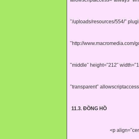
"/uploads/resources/554/" plu
"http://www.macromedia.com/go/
"middle" height="212" width="
"transparent" allowscriptacces
11.3. ĐỒNG HỒ
<p align="ce