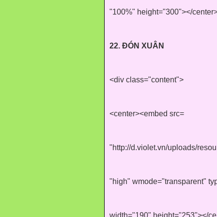
"100%" height="300"></center
22. ĐÓN XUÂN
<div class="content">
<center><embed src=
"http://d.violet.vn/uploads/res
"high" wmode="transparent" ty
width="190" height="253"></ce