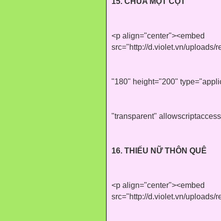
15. CHÙA MỘT CỘT
<p align="center"><embed
src="http://d.violet.vn/uploads
"180" height="200" type="appl
"transparent" allowscriptacces
16. THIẾU NỮ THÔN QUÊ
<p align="center"><embed
src="http://d.violet.vn/uploads