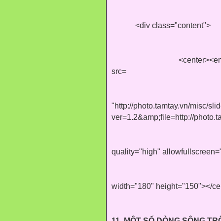
<div class="content">
<center><em
src=
"http://photo.tamtay.vn/misc/sl
ver=1.2&amp;file=http://photo
quality="high" allowfullscreen
width="180" height="150"></ce
11. MỘT SỐ DÒNG SÔNG TR