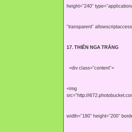
height="240" type="applicatio
"transparent" allowscriptacces
17. THIÊN NGA TRẮNG
<div class="content">
<img
src="http://i672.photobucket
width="180" height="200" bord