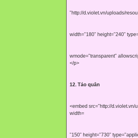
"http://d.violet.vn/uploads/r
width="180" height="240" type=
wmode="transparent" allowscr
</p>
12. Táo quân
<embed src="http://d.violet.vn
width=
"150" height="730" type="appl