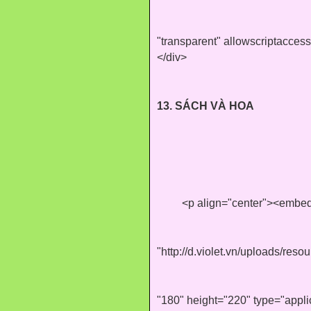
"transparent" allowscriptacce
</div>
13. SÁCH VÀ HOA
<p align="center"><embed
"http://d.violet.vn/uploads/re
"180" height="220" type="appl