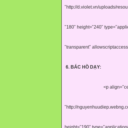
"http://d.violet.vn/uploads/re
"180" height="240" type="appl
"transparent" allowscriptacces
6. BÁC HỒ DẠY:
<p align="c
"http://nguyenhuudiep.webng.
height="190" type="applicatio