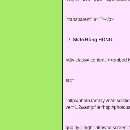
"transparent" a=""></p>
7. Slide Bông HỒNG
<div class="content"><embed t
src=
"http://photo.tamtay.vn/misc/sl
ver=1.2&amp;file=http://photo
quality="high" allowfullscreen