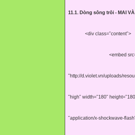
11.1. Dòng sông trôi - MAI V
<div class="content">
<embed src
"http://d.violet.vn/uploads/re
"high" width="180" height="180
"application/x-shockwave-flas