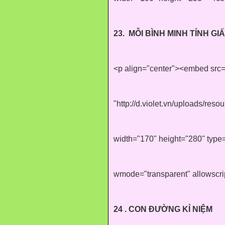
23.
MỖI BÌNH MINH TỈNH GI
<p align="center"><embed src
"http://d.violet.vn/uploads/re
width="170" height="280" type=
wmode="transparent" allowscr
24 . CON ĐƯỜNG KỈ NIỆM