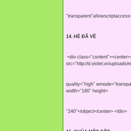
"transparent"allowscriptacces
14. HÈ ĐÃ VỀ
<div class="content"><center
src="http://d.violet.vn/upload
quality="high" wmode="transpar
width="180" height=
"240"</object</center> </div>