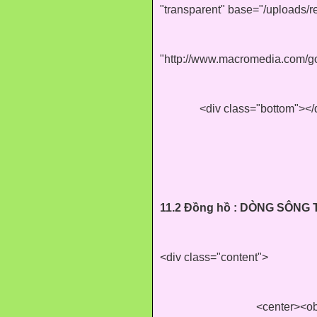
"transparent" base="/uploads/
"http://www.macromedia.com/go/
<div class="bottom"></
11.2 Đồng hồ : DÒNG SÔNG 
<div class="content">
<center><ob