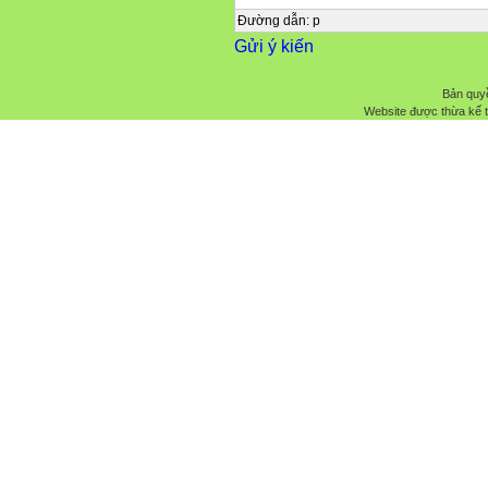
Đường dẫn
:
p
Gửi ý kiến
Bản quyề
Website được thừa kế 