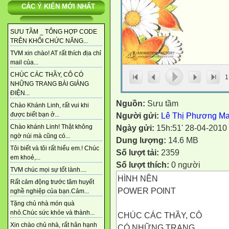
CÁC Ý KIẾN MỚI NHẤT
SƯU TẦM _ TỔNG HỢP CODE
TRÊN KHỐI CHỨC NĂNG...
TVM xin chào! AT rất thích địa chỉ
mail của...
CHÚC CÁC THẦY, CÔ CÓ
1
NHỮNG TRANG BÀI GIẢNG
ĐIỆN...
Nguồn:
Sưu tầm
Chào Khánh Linh, rất vui khi
Người gửi:
Lê Thị Phương Ma
được biết bạn ở...
Ngày gửi:
15h:51' 28-04-2010
Chào khánh Linh! Thật không
ngờ núi mà cũng có...
Dung lượng:
14.6 MB
Tôi biết và tôi rất hiểu em.! Chúc
Số lượt tải:
2359
em khoẻ,...
Số lượt thích:
0 người
TVM chúc mọi sự tốt lành....
HÌNH NỀN
Rất cảm động trước tâm huyết
POWER POINT
nghề nghiệp của bạn.Cảm...
Tặng chủ nhà món quà
nhỏ.Chúc sức khỏe và thành...
CHÚC CÁC THẦY, CÔ
Xin chào chủ nhà, rất hân hạnh
CÓ NHỮNG TRANG