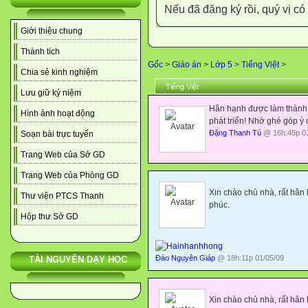
Nếu đã đăng ký rồi, quý vị c
Giới thiệu chung
Thành tích
Gốc
>
Giáo án
>
Lớp 5
>
Tiếng Việt
>
Chia sẻ kinh nghiệm
Tiếng Việt
Lưu giữ kỷ niệm
Hân hạnh được làm thành 
Hình ảnh hoạt động
phát triển! Nhớ ghé góp ý 
Đặng Thanh Tú
@ 16h:45p 01
Soạn bài trực tuyến
Trang Web của Sở GD
Trang Web của Phòng GD
Xin chào chủ nhà, rất hân
Thư viện PTCS Thanh
phúc.
Hộp thư Sở GD
Đào Nguyên Giáp
@ 18h:11p 01/05/09
TÀI NGUYÊN DẠY HỌC
Xin chào chủ nhà, rất hân