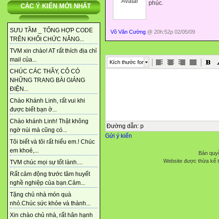
phúc.
CÁC Ý KIẾN MỚI NHẤT
SƯU TẦM _ TỔNG HỢP CODE
Võ Văn Cường
@ 20h:52p 02/05/09
TRÊN KHỐI CHỨC NĂNG...
TVM xin chào! AT rất thích địa chỉ
mail của...
Kích thước font
CHÚC CÁC THẦY, CÔ CÓ
NHỮNG TRANG BÀI GIẢNG
ĐIỆN...
Chào Khánh Linh, rất vui khi
được biết bạn ở...
Chào khánh Linh! Thật không
Đường dẫn
:
p
ngờ núi mà cũng có...
Gửi ý kiến
Tôi biết và tôi rất hiểu em.! Chúc
em khoẻ,...
Bản quyề
Website được thừa kế 
TVM chúc mọi sự tốt lành....
Rất cảm động trước tâm huyết
nghề nghiệp của bạn.Cảm...
Tặng chủ nhà món quà
nhỏ.Chúc sức khỏe và thành...
Xin chào chủ nhà, rất hân hạnh