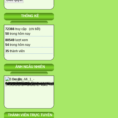
THỐNG KÊ
72366
truy cập (
chi tiết
)
50
trong hôm nay
80549
lượt xem
54
trong hôm nay
35
thành viên
ẢNH NGẪU NHIÊN
THÀNH VIÊN TRỰC TUYẾN