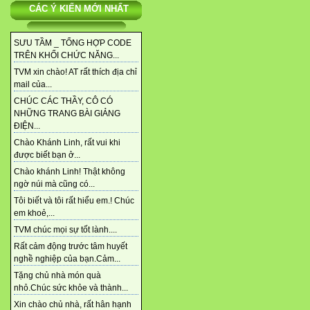
CÁC Ý KIẾN MỚI NHẤT
SƯU TẦM _ TỔNG HỢP CODE
TRÊN KHỐI CHỨC NĂNG...
TVM xin chào! AT rất thích địa chỉ
mail của...
CHÚC CÁC THẦY, CÔ CÓ
NHỮNG TRANG BÀI GIẢNG
ĐIỆN...
Chào Khánh Linh, rất vui khi
được biết bạn ở...
Chào khánh Linh! Thật không
ngờ núi mà cũng có...
Tôi biết và tôi rất hiểu em.! Chúc
em khoẻ,...
TVM chúc mọi sự tốt lành....
Rất cảm động trước tâm huyết
nghề nghiệp của bạn.Cảm...
Tặng chủ nhà món quà
nhỏ.Chúc sức khỏe và thành...
Xin chào chủ nhà, rất hân hạnh