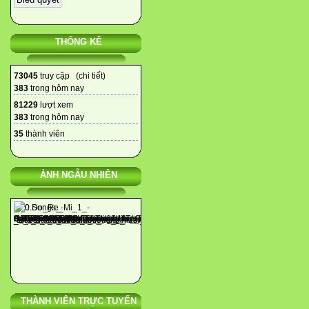
THỐNG KÊ
73045
truy cập (
chi tiết
)
383
trong hôm nay
81229
lượt xem
383
trong hôm nay
35
thành viên
ẢNH NGẪU NHIÊN
THÀNH VIÊN TRỰC TUYẾN