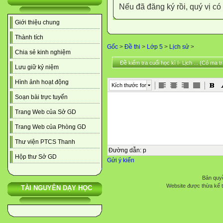
Nếu đã đăng ký rồi, quý vị c
Giới thiệu chung
Thành tích
Gốc
>
Đề thi
>
Lớp 5
>
Lịch sử
>
Chia sẻ kinh nghiệm
Đề kiểm tra cuối học kì I- Lịch ... (Có ma t
Lưu giữ kỷ niệm
Hình ảnh hoạt động
Kích thước font
Soạn bài trực tuyến
Trang Web của Sở GD
Trang Web của Phòng GD
Thư viện PTCS Thanh
Đường dẫn
:
p
Hộp thư Sở GD
Gửi ý kiến
Bản quyề
Website được thừa kế 
TÀI NGUYÊN DẠY HỌC