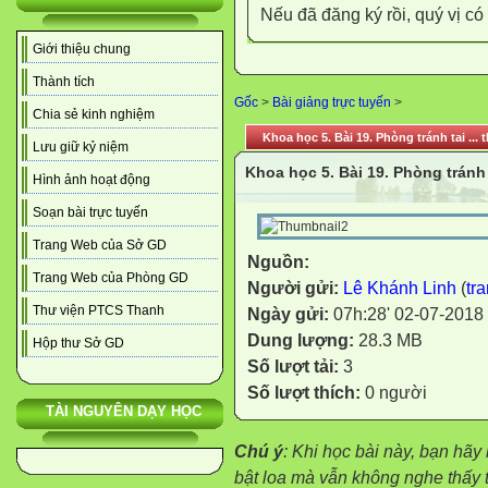
Nếu đã đăng ký rồi, quý vị c
Giới thiệu chung
Thành tích
Gốc
>
Bài giảng trực tuyến
>
Chia sẻ kinh nghiệm
Khoa học 5. Bài 19. Phòng tránh tai ..
Lưu giữ kỷ niệm
Khoa học 5. Bài 19. Phòng tránh
Hình ảnh hoạt động
Soạn bài trực tuyến
Trang Web của Sở GD
Nguồn:
Trang Web của Phòng GD
Người gửi:
Lê Khánh Linh
(
tr
Thư viện PTCS Thanh
Ngày gửi:
07h:28' 02-07-2018
Dung lượng:
28.3 MB
Hộp thư Sở GD
Số lượt tải:
3
Số lượt thích:
0 người
TÀI NGUYÊN DẠY HỌC
Chú ý
: Khi học bài này, bạn hãy
bật loa mà vẫn không nghe thấy