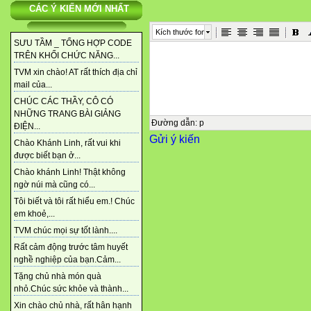
CÁC Ý KIẾN MỚI NHẤT
Kích thước font
SƯU TẦM _ TỔNG HỢP CODE
TRÊN KHỐI CHỨC NĂNG...
TVM xin chào! AT rất thích địa chỉ
mail của...
CHÚC CÁC THẦY, CÔ CÓ
NHỮNG TRANG BÀI GIẢNG
Đường dẫn
:
p
ĐIỆN...
Gửi ý kiến
Chào Khánh Linh, rất vui khi
được biết bạn ở...
Chào khánh Linh! Thật không
ngờ núi mà cũng có...
Tôi biết và tôi rất hiểu em.! Chúc
em khoẻ,...
TVM chúc mọi sự tốt lành....
Rất cảm động trước tâm huyết
nghề nghiệp của bạn.Cảm...
Tặng chủ nhà món quà
nhỏ.Chúc sức khỏe và thành...
Xin chào chủ nhà, rất hân hạnh