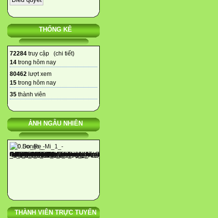
THỐNG KÊ
72284
truy cập (
chi tiết
)
14
trong hôm nay
80462
lượt xem
15
trong hôm nay
35
thành viên
ẢNH NGẪU NHIÊN
THÀNH VIÊN TRỰC TUYẾN