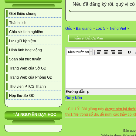
Nếu đã đăng ký rồi, quý vị c
Giới thiệu chung
Thành tích
Gốc
>
Bài giảng
>
Lớp 5
>
Tiếng Việt
>
Chia sẻ kinh nghiệm
Tuần 9. Đất Cà Mau
Lưu giữ kỷ niệm
Hình ảnh hoạt động
Kích thước font
Soạn bài trực tuyến
Trang Web của Sở GD
Trang Web của Phòng GD
Thư viện PTCS Thanh
Đường dẫn
:
p
Hộp thư Sở GD
Gửi ý kiến
↓ CHÚ Ý: Bài giảng này
được nén lại dưới
thị 1 file
trong số đó, đề nghị các thầy 
TÀI NGUYÊN DẠY HỌC
Bản quyề
Website được thừa kế 