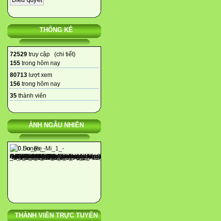
THỐNG KÊ
72529
truy cập (
chi tiết
)
155
trong hôm nay
80713
lượt xem
156
trong hôm nay
35
thành viên
ẢNH NGẪU NHIÊN
THÀNH VIÊN TRỰC TUYẾN