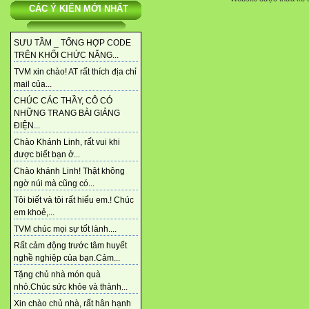
CÁC Ý KIẾN MỚI NHẤT
SƯU TẦM _ TỔNG HỢP CODE
TRÊN KHỐI CHỨC NĂNG...
TVM xin chào! AT rất thích địa chỉ
mail của...
CHÚC CÁC THẦY, CÔ CÓ
NHỮNG TRANG BÀI GIẢNG
ĐIỆN...
Chào Khánh Linh, rất vui khi
được biết bạn ở...
Chào khánh Linh! Thật không
ngờ núi mà cũng có...
Tôi biết và tôi rất hiểu em.! Chúc
em khoẻ,...
TVM chúc mọi sự tốt lành....
Rất cảm động trước tâm huyết
nghề nghiệp của bạn.Cảm...
Tặng chủ nhà món quà
nhỏ.Chúc sức khỏe và thành...
Xin chào chủ nhà, rất hân hạnh