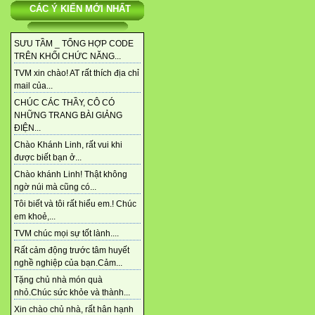
CÁC Ý KIẾN MỚI NHẤT
SƯU TẦM _ TỔNG HỢP CODE
TRÊN KHỐI CHỨC NĂNG...
TVM xin chào! AT rất thích địa chỉ
mail của...
CHÚC CÁC THẦY, CÔ CÓ
NHỮNG TRANG BÀI GIẢNG
ĐIỆN...
Chào Khánh Linh, rất vui khi
được biết bạn ở...
Chào khánh Linh! Thật không
ngờ núi mà cũng có...
Tôi biết và tôi rất hiểu em.! Chúc
em khoẻ,...
TVM chúc mọi sự tốt lành....
Rất cảm động trước tâm huyết
nghề nghiệp của bạn.Cảm...
Tặng chủ nhà món quà
nhỏ.Chúc sức khỏe và thành...
Xin chào chủ nhà, rất hân hạnh