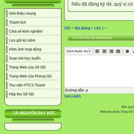
Nếu đã đăng ký rồi, quý vị c
Giới thiệu chung
Thành tích
Gốc
>
Bài giảng
>
Lớp 1
>
Chia sẻ kinh nghiệm
Trò chơi hái táo powerpoint
Lưu giữ kỷ niệm
Hình ảnh hoạt động
Kích thước font
Soạn bài trực tuyến
Trang Web của Sở GD
Trang Web của Phòng GD
Thư viện PTCS Thanh
Đường dẫn
:
p
Hộp thư Sở GD
Gửi ý kiến
Bản quyề
Website được thừa kế 
TÀI NGUYÊN DẠY HỌC