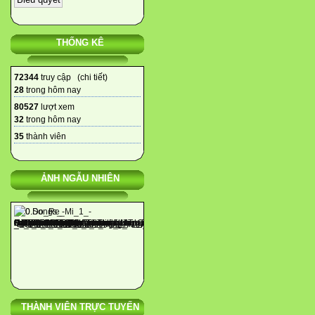
THỐNG KÊ
72344
truy cập (
chi tiết
)
28
trong hôm nay
80527
lượt xem
32
trong hôm nay
35
thành viên
ẢNH NGẪU NHIÊN
THÀNH VIÊN TRỰC TUYẾN