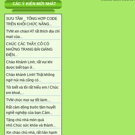
CÁC Ý KIẾN MỚI NHẤT
SƯU TẦM _ TỔNG HỢP CODE
TRÊN KHỐI CHỨC NĂNG...
TVM xin chào! AT rất thích địa chỉ
mail của...
CHÚC CÁC THẦY, CÔ CÓ
NHỮNG TRANG BÀI GIẢNG
ĐIỆN...
Chào Khánh Linh, rất vui khi
được biết bạn ở...
Chào khánh Linh! Thật không
ngờ núi mà cũng có...
Tôi biết và tôi rất hiểu em.! Chúc
em khoẻ,...
TVM chúc mọi sự tốt lành....
Rất cảm động trước tâm huyết
nghề nghiệp của bạn.Cảm...
Tặng chủ nhà món quà
nhỏ.Chúc sức khỏe và thành...
Xin chào chủ nhà, rất hân hạnh