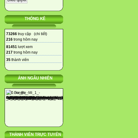
THỐNG KÊ
73266
truy cập (
chi tiết
)
216
trong hôm nay
81451
lượt xem
217
trong hôm nay
35
thành viên
ẢNH NGẪU NHIÊN
THÀNH VIÊN TRỰC TUYẾN