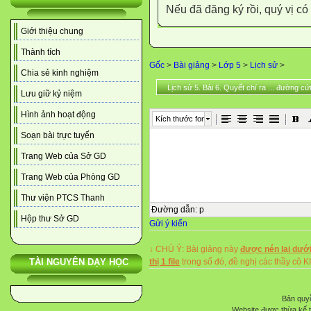
Nếu đã đăng ký rồi, quý vị c
Giới thiệu chung
Thành tích
Gốc
>
Bài giảng
>
Lớp 5
>
Lịch sử
>
Chia sẻ kinh nghiệm
Lịch sử 5. Bài 6. Quyết chí ra ... đường c
Lưu giữ kỷ niệm
Hình ảnh hoạt động
Kích thước font
Soạn bài trực tuyến
Trang Web của Sở GD
Trang Web của Phòng GD
Thư viện PTCS Thanh
Đường dẫn
:
p
Hộp thư Sở GD
Gửi ý kiến
↓ CHÚ Ý: Bài giảng này
được nén lại dưới
thị 1 file
trong số đó, đề nghị các thầy 
TÀI NGUYÊN DẠY HỌC
Bản quyề
Website được thừa kế 