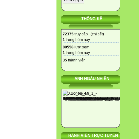
THỐNG KÊ
72375
truy cập (
chi tiết
)
1
trong hôm nay
80558
lượt xem
1
trong hôm nay
35
thành viên
ẢNH NGẪU NHIÊN
THÀNH VIÊN TRỰC TUYẾN