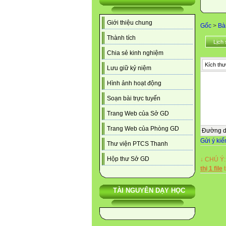
Giới thiệu chung
Gốc
>
Bà
Thành tích
Lịch 
Chia sẻ kinh nghiệm
Kích thư
Lưu giữ kỷ niệm
Hình ảnh hoạt động
Soạn bài trực tuyến
Trang Web của Sở GD
Trang Web của Phòng GD
Đường 
Gửi ý kiế
Thư viện PTCS Thanh
Hộp thư Sở GD
↓ CHÚ Ý:
thị 1 file
t
TÀI NGUYÊN DẠY HỌC