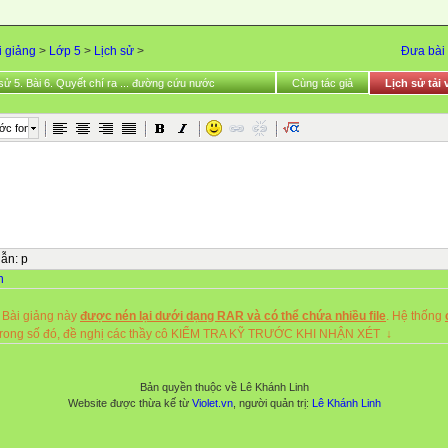
i giảng
>
Lớp 5
>
Lịch sử
>
Đưa bài 
sử 5. Bài 6. Quyết chí ra ... đường cứu nước
Cùng tác giả
Lịch sử tải 
ớc font
dẫn
:
p
n
 Bài giảng này
được nén lại dưới dạng RAR và có thể chứa nhiều file
. Hệ thống
rong số đó, đề nghị các thầy cô KIỂM TRA KỸ TRƯỚC KHI NHẬN XÉT ↓
Bản quyền thuộc về Lê Khánh Linh
Website được thừa kế từ
Violet.vn
, người quản trị:
Lê Khánh Linh