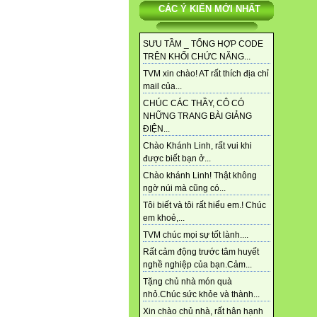
CÁC Ý KIẾN MỚI NHẤT
SƯU TẦM _ TỔNG HỢP CODE
TRÊN KHỐI CHỨC NĂNG...
TVM xin chào! AT rất thích địa chỉ
mail của...
CHÚC CÁC THẦY, CÔ CÓ
NHỮNG TRANG BÀI GIẢNG
ĐIỆN...
Chào Khánh Linh, rất vui khi
được biết bạn ở...
Chào khánh Linh! Thật không
ngờ núi mà cũng có...
Tôi biết và tôi rất hiểu em.! Chúc
em khoẻ,...
TVM chúc mọi sự tốt lành....
Rất cảm động trước tâm huyết
nghề nghiệp của bạn.Cảm...
Tặng chủ nhà món quà
nhỏ.Chúc sức khỏe và thành...
Xin chào chủ nhà, rất hân hạnh