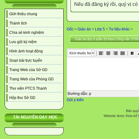
Nếu đã đăng ký rồi, quý vị c
Giới thiệu chung
Thành tích
Gốc
>
Giáo án
>
Lớp 5
>
Tư liệu khác
>
Chia sẻ kinh nghiệm
Giáo án lớp 5 tuần 33 theo Công văn 3799
Lưu giữ kỷ niệm
Hình ảnh hoạt động
Kích thước font
Soạn bài trực tuyến
Trang Web của Sở GD
Trang Web của Phòng GD
Thư viện PTCS Thanh
Đường dẫn
:
p
Hộp thư Sở GD
Gửi ý kiến
Bản quyề
Website được thừa kế 
TÀI NGUYÊN DẠY HỌC