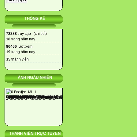
THỐNG KÊ
72288
truy cập (
chi tiết
)
18
trong hôm nay
80466
lượt xem
19
trong hôm nay
35
thành viên
ẢNH NGẪU NHIÊN
THÀNH VIÊN TRỰC TUYẾN