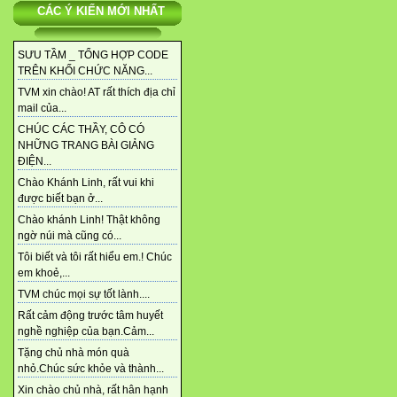
CÁC Ý KIẾN MỚI NHẤT
SƯU TẦM _ TỔNG HỢP CODE
TRÊN KHỐI CHỨC NĂNG...
TVM xin chào! AT rất thích địa chỉ
mail của...
CHÚC CÁC THẦY, CÔ CÓ
NHỮNG TRANG BÀI GIẢNG
ĐIỆN...
Chào Khánh Linh, rất vui khi
được biết bạn ở...
Chào khánh Linh! Thật không
ngờ núi mà cũng có...
Tôi biết và tôi rất hiểu em.! Chúc
em khoẻ,...
TVM chúc mọi sự tốt lành....
Rất cảm động trước tâm huyết
nghề nghiệp của bạn.Cảm...
Tặng chủ nhà món quà
nhỏ.Chúc sức khỏe và thành...
Xin chào chủ nhà, rất hân hạnh