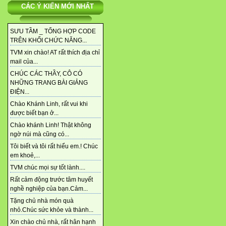
CÁC Ý KIẾN MỚI NHẤT
SƯU TẦM _ TỔNG HỢP CODE
TRÊN KHỐI CHỨC NĂNG...
TVM xin chào! AT rất thích địa chỉ
mail của...
CHÚC CÁC THẦY, CÔ CÓ
NHỮNG TRANG BÀI GIẢNG
ĐIỆN...
Chào Khánh Linh, rất vui khi
được biết bạn ở...
Chào khánh Linh! Thật không
ngờ núi mà cũng có...
Tôi biết và tôi rất hiểu em.! Chúc
em khoẻ,...
TVM chúc mọi sự tốt lành....
Rất cảm động trước tâm huyết
nghề nghiệp của bạn.Cảm...
Tặng chủ nhà món quà
nhỏ.Chúc sức khỏe và thành...
Xin chào chủ nhà, rất hân hạnh