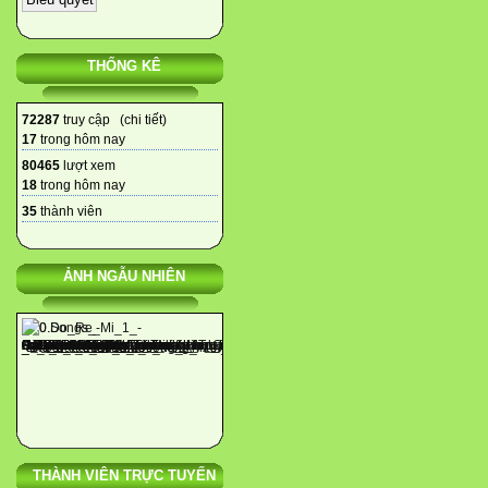
THỐNG KÊ
72287
truy cập (
chi tiết
)
17
trong hôm nay
80465
lượt xem
18
trong hôm nay
35
thành viên
ẢNH NGẪU NHIÊN
THÀNH VIÊN TRỰC TUYẾN