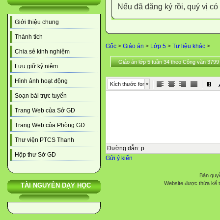
Nếu đã đăng ký rồi, quý vị c
Giới thiệu chung
Thành tích
Gốc
>
Giáo án
>
Lớp 5
>
Tư liệu khác
>
Chia sẻ kinh nghiệm
Giáo án lớp 5 tuần 34 theo Công văn 3799
Lưu giữ kỷ niệm
Hình ảnh hoạt động
Kích thước font
Soạn bài trực tuyến
Trang Web của Sở GD
Trang Web của Phòng GD
Thư viện PTCS Thanh
Đường dẫn
:
p
Hộp thư Sở GD
Gửi ý kiến
Bản quyề
Website được thừa kế 
TÀI NGUYÊN DẠY HỌC