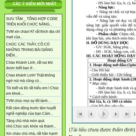
CÁC Ý KIẾN MỚI NHẤT
SƯU TẦM _ TỔNG HỢP CODE
TRÊN KHỐI CHỨC NĂNG...
TVM xin chào! AT rất thích địa chỉ
mail của...
CHÚC CÁC THẦY, CÔ CÓ
NHỮNG TRANG BÀI GIẢNG
ĐIỆN...
Chào Khánh Linh, rất vui khi
được biết bạn ở...
Chào khánh Linh! Thật không
ngờ núi mà cũng có...
Tôi biết và tôi rất hiểu em.! Chúc
em khoẻ,...
TVM chúc mọi sự tốt lành....
Rất cảm động trước tâm huyết
nghề nghiệp của bạn.Cảm...
1
Tặng chủ nhà món quà
nhỏ.Chúc sức khỏe và thành...
(
Tài liệu chưa được thẩm định
)
Xin chào chủ nhà, rất hân hạnh