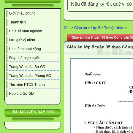
Nếu đã đăng ký rồi, quý vị c
Giới thiệu chung
Thành tích
Gốc
>
Giáo án
>
Lớp 5
>
Tư liệu khác
>
Chia sẻ kinh nghiệm
Giáo án lớp 5 tuần 35 theo Công văn 3
Lưu giữ kỷ niệm
Giáo án lớp 5 tuần 35 theo Côn
Hình ảnh hoạt động
Soạn bài trực tuyến
Trang Web của Sở GD
Trang Web của Phòng GD
Thư viện PTCS Thanh
Hộp thư Sở GD
TÀI NGUYÊN DẠY HỌC