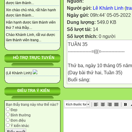
Nguồn:
được làm thành...
Người gửi:
Lê Khánh Linh
(
tr
Xin chào chủ nhà, rất hân hạnh
Ngày gửi:
09h:44' 05-05-2022
được làm thành...
Dung lượng:
549.0 KB
Hân hạnh được làm thành viên
thứ 7 nhà thầy....
Số lượt tải:
14
Chào Khánh Linh, rất vui được
Số lượt thích:
0 người
làm thành viên trang...
TUẦN 35
----------------=(((=----------------
HỖ TRỢ TRỰC TUYẾN
Thứ ba, ngày 10 tháng 05 nă
(Dạy bài thứ hai, Tuần 35)
(Lê Khánh Linh)
Buổi sáng:
ĐIỀU TRA Ý KIẾN
Tiết 1: GDTT
CHÀO CỜ ĐẦU TUẦN
Kích thước font
Bạn thấy trang này như thế nào?
(Do nhà trường tổ chức)
Đẹp
Số tiết: 01
Bình thường
Đơn điệu
----------------=(((=----------------
Ý kiến khác
Tiết 4 : Toán