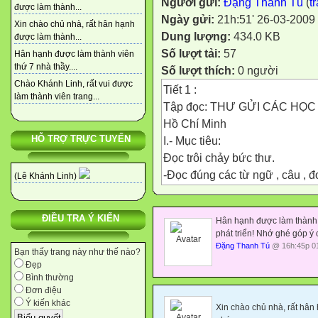
Người gửi:
Đặng Thanh Tú
(
t
được làm thành...
Ngày gửi:
21h:51' 26-03-2009
Xin chào chủ nhà, rất hân hạnh
Dung lượng:
434.0 KB
được làm thành...
Số lượt tải:
57
Hân hạnh được làm thành viên
thứ 7 nhà thầy....
Số lượt thích:
0 người
Chào Khánh Linh, rất vui được
Tiết 1 :
làm thành viên trang...
Tập đọc: THƯ GỬI CÁC HỌC
Hồ Chí Minh
HỖ TRỢ TRỰC TUYẾN
I.- Mục tiêu:
Đọc trôi chảy bức thư.
-Đọc đúng các từ ngữ , câu , đo
(Lê Khánh Linh)
-Biết đọc thư của Bác với giọng 
tưởng
ĐIỀU TRA Ý KIẾN
Hân hạnh được làm thành 
2. Hiểu các từ ngữ trong bài : 
phát triển! Nhớ ghé góp ý 
, kiến thiết , các cường quốc 
Đặng Thanh Tú
@ 16h:45p 01
Bạn thấy trang này như thế nào?
-Hiểu nội dung chính của bức t
Đẹp
sinh Việt Nam , những người 
Bình thường
Đơn điệu
ông để xây dựng thành công 
Ý kiến khác
Xin chào chủ nhà, rất hân
-Học thuộc lòng một đoạn thơ .