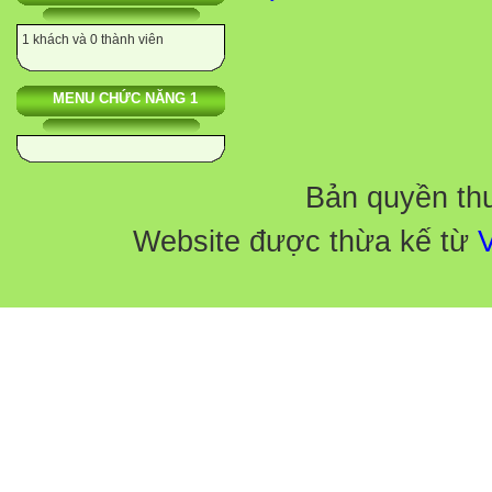
1 khách và 0 thành viên
12’
MENU CHỨC NĂNG 1
Bản quyền th
Website được thừa kế từ
V
10’