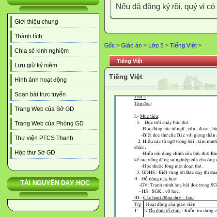
Nếu đã đăng ký rồi, quý vị c
Giới thiệu chung
Thành tích
Gốc
>
Giáo án
>
Lớp 5
>
Tiếng Việt
>
Chia sẻ kinh nghiệm
Tiếng Việt
Lưu giữ kỷ niệm
Tiếng Việt
Hình ảnh hoạt động
Soạn bài trực tuyến
Trang Web của Sở GD
Trang Web của Phòng GD
Thư viện PTCS Thanh
Hộp thư Sở GD
TÀI NGUYÊN DẠY HỌC