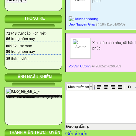
phúc.
3. GDHS : Biết vâng lời Bác dạy
cường quốc năm châu .
THỐNG KÊ
II.- Đồ dùng dạy học:
Đào Nguyên Giáp
@ 18h:11p 01/05/09
-GV: Tranh minh hoạ bài đọc 
- HS : SGK , vở học.
72748
truy cập (
chi tiết
)
86
trong hôm nay
III.- Các hoạt động dạy – học:
Xin chào chủ nhà, rất hân
80932
lượt xem
T/g
phúc.
86
trong hôm nay
Hoạt động của giáo viên
35
thành viên
Hoạt động của học sinh
Võ Văn Cường
@ 20h:52p 02/05/09

1’
ẢNH NGẪU NHIÊN
1/ Oån định tổ chức : Kiểm t
Kích thước font



1’
Đường dẫn
:
p
THÀNH VIÊN TRỰC TUYẾN
Gửi ý kiến