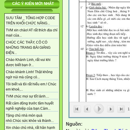
CÁC Ý KIẾN MỚI NHẤT
SƯU TẦM _ TỔNG HỢP CODE
TRÊN KHỐI CHỨC NĂNG...
TVM xin chào! AT rất thích địa chỉ
mail của...
CHÚC CÁC THẦY, CÔ CÓ
NHỮNG TRANG BÀI GIẢNG
ĐIỆN...
Chào Khánh Linh, rất vui khi
được biết bạn ở...
Chào khánh Linh! Thật không
ngờ núi mà cũng có...
Tôi biết và tôi rất hiểu em.! Chúc
em khoẻ,...
TVM chúc mọi sự tốt lành....
Rất cảm động trước tâm huyết
nghề nghiệp của bạn.Cảm...
1
Tặng chủ nhà món quà
nhỏ.Chúc sức khỏe và thành...
Nguồn:
Xin chào chủ nhà, rất hân hạnh