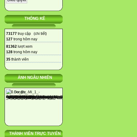
THỐNG KÊ
73177
truy cập (
chi tiết
)
127
trong hôm nay
81362
lượt xem
128
trong hôm nay
35
thành viên
ẢNH NGẪU NHIÊN
THÀNH VIÊN TRỰC TUYẾN