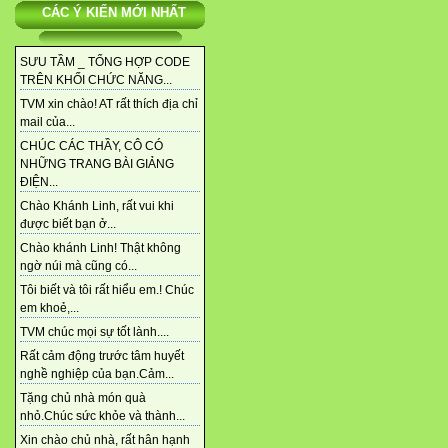
CÁC Ý KIẾN MỚI NHẤT
SƯU TẦM _ TỔNG HỢP CODE
TRÊN KHỐI CHỨC NĂNG...
TVM xin chào! AT rất thích địa chỉ
mail của...
CHÚC CÁC THẦY, CÔ CÓ
NHỮNG TRANG BÀI GIẢNG
ĐIỆN...
Chào Khánh Linh, rất vui khi
được biết bạn ở...
Chào khánh Linh! Thật không
ngờ núi mà cũng có...
Tôi biết và tôi rất hiểu em.! Chúc
em khoẻ,...
TVM chúc mọi sự tốt lành....
Rất cảm động trước tâm huyết
nghề nghiệp của bạn.Cảm...
Tặng chủ nhà món quà
nhỏ.Chúc sức khỏe và thành...
Xin chào chủ nhà, rất hân hạnh