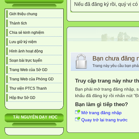
Nếu đã đăng ký rồi, quý vị c
Giới thiệu chung
Thành tích
Chia sẻ kinh nghiệm
Lưu giữ kỷ niệm
Hình ảnh hoạt động
Bạn chưa đăng 
Soạn bài trực tuyến
Trang này yêu cầu bạn phả
Trang Web của Sở GD
Trang Web của Phòng GD
Truy cập trang này như t
Thư viện PTCS Thanh
Bạn phải mở trang đăng nhập, s
khẩu đã đăng ký rồi nhấn nút "Đ
Hộp thư Sở GD
Bạn làm gì tiếp theo?
Mở trang đăng nhập
TÀI NGUYÊN DẠY HỌC
Quay trở lại trang trước