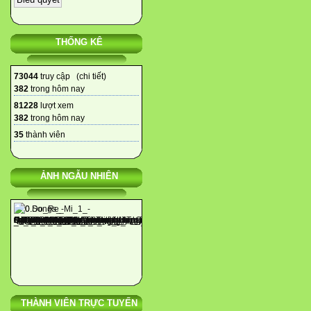
THỐNG KÊ
73044
truy cập (
chi tiết
)
382
trong hôm nay
81228
lượt xem
382
trong hôm nay
35
thành viên
ẢNH NGẪU NHIÊN
THÀNH VIÊN TRỰC TUYẾN