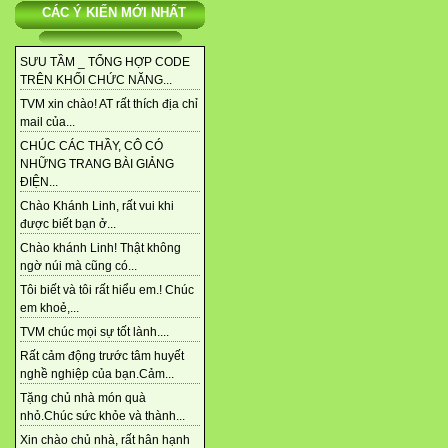
CÁC Ý KIẾN MỚI NHẤT
SƯU TẦM _ TỔNG HỢP CODE
TRÊN KHỐI CHỨC NĂNG...
TVM xin chào! AT rất thích địa chỉ
mail của...
CHÚC CÁC THẦY, CÔ CÓ
NHỮNG TRANG BÀI GIẢNG
ĐIỆN...
Chào Khánh Linh, rất vui khi
được biết bạn ở...
Chào khánh Linh! Thật không
ngờ núi mà cũng có...
Tôi biết và tôi rất hiểu em.! Chúc
em khoẻ,...
TVM chúc mọi sự tốt lành....
Rất cảm động trước tâm huyết
nghề nghiệp của bạn.Cảm...
Tặng chủ nhà món quà
nhỏ.Chúc sức khỏe và thành...
Xin chào chủ nhà, rất hân hạnh