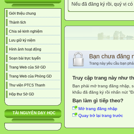
Nếu đã đăng ký rồi, quý vị c
Giới thiệu chung
Thành tích
Chia sẻ kinh nghiệm
Lưu giữ kỷ niệm
Hình ảnh hoạt động
Bạn chưa đăng 
Soạn bài trực tuyến
Trang này yêu cầu bạn phả
Trang Web của Sở GD
Trang Web của Phòng GD
Truy cập trang này như t
Thư viện PTCS Thanh
Bạn phải mở trang đăng nhập, s
khẩu đã đăng ký rồi nhấn nút "Đ
Hộp thư Sở GD
Bạn làm gì tiếp theo?
Mở trang đăng nhập
TÀI NGUYÊN DẠY HỌC
Quay trở lại trang trước