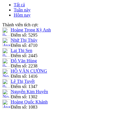
Tất cả
Tuần này
Hôm nay
Thành viên tích cực
Hoàng Trọng Kỳ Anh
Điểm số: 5295
Nhữ Thị Thủy
Điểm số: 4710
Lai Thi Sen
Điểm số: 2445
Đỗ Văn Hùng
Điểm số: 2238
HỒ VĂN CƯỜNG
Điểm số: 1416
Lê Thị Tuyết
Điểm số: 1347
Nguyễn Kim Huyên
Điểm số: 1302
Hoàng Quốc Khánh
Điểm số: 1083