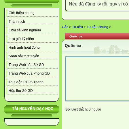
Nếu đã đăng ký rồi, quý vị c
Giới thiệu chung
Thành tích
Gốc
>
Tư liệu
>
Tư liệu chung
>
Chia sẻ kinh nghiệm
Quốc ca
Lưu giữ kỷ niệm
Quốc ca
Hình ảnh hoạt động
Soạn bài trực tuyến
Trang Web của Sở GD
Trang Web của Phòng GD
Thư viện PTCS Thanh
Hộp thư Sở GD
TÀI NGUYÊN DẠY HỌC
Số lượt thích:
0 người