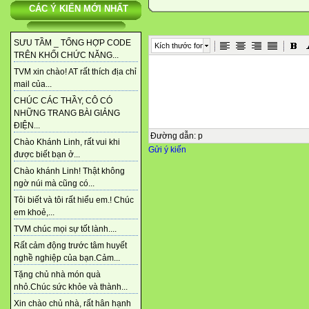
CÁC Ý KIẾN MỚI NHẤT
SƯU TẦM _ TỔNG HỢP CODE
Kích thước font
TRÊN KHỐI CHỨC NĂNG...
TVM xin chào! AT rất thích địa chỉ
mail của...
CHÚC CÁC THẦY, CÔ CÓ
NHỮNG TRANG BÀI GIẢNG
ĐIỆN...
Đường dẫn
:
p
Chào Khánh Linh, rất vui khi
Gửi ý kiến
được biết bạn ở...
Chào khánh Linh! Thật không
ngờ núi mà cũng có...
Tôi biết và tôi rất hiểu em.! Chúc
em khoẻ,...
TVM chúc mọi sự tốt lành....
Rất cảm động trước tâm huyết
nghề nghiệp của bạn.Cảm...
Tặng chủ nhà món quà
nhỏ.Chúc sức khỏe và thành...
Xin chào chủ nhà, rất hân hạnh