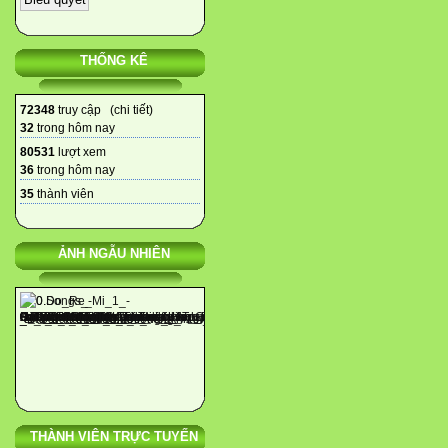
THỐNG KÊ
72348
truy cập (
chi tiết
)
32
trong hôm nay
80531
lượt xem
36
trong hôm nay
35
thành viên
ẢNH NGẪU NHIÊN
THÀNH VIÊN TRỰC TUYẾN