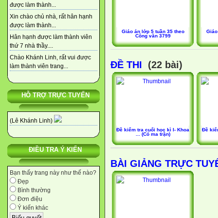
được làm thành...
Xin chào chủ nhà, rất hân hạnh
được làm thành...
Giáo án lớp 5 tuần 35 theo
Giáo
Công văn 3799
Hân hạnh được làm thành viên
thứ 7 nhà thầy....
Chào Khánh Linh, rất vui được
ĐỀ THI
(22 bài)
làm thành viên trang...
HỖ TRỢ TRỰC TUYẾN
(Lê Khánh Linh)
Đề kiểm tra cuối học kì I- Khoa
Đề kiểm
... (Có ma trận)
ĐIỀU TRA Ý KIẾN
BÀI GIẢNG TRỰC TUY
Bạn thấy trang này như thế nào?
Đẹp
Bình thường
Đơn điệu
Ý kiến khác