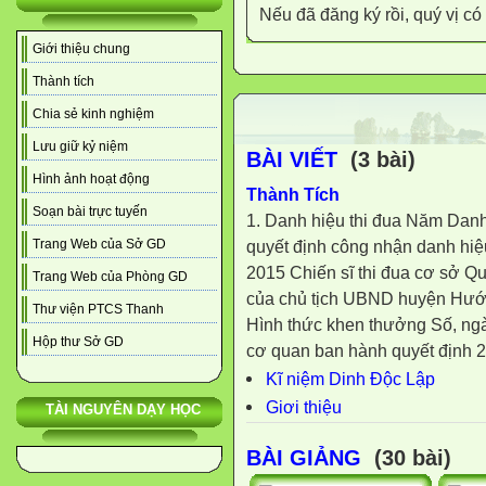
Nếu đã đăng ký rồi, quý vị c
Giới thiệu chung
Thành tích
Chia sẻ kinh nghiệm
Lưu giữ kỷ niệm
BÀI VIẾT
(3 bài)
Hình ảnh hoạt động
Thành Tích
Soạn bài trực tuyến
1. Danh hiệu thi đua Năm Danh
quyết định công nhận danh hiệ
Trang Web của Sở GD
2015 Chiến sĩ thi đua cơ sở 
Trang Web của Phòng GD
của chủ tịch UBND huyện Hướ
Thư viện PTCS Thanh
Hình thức khen thưởng Số, ngà
Hộp thư Sở GD
cơ quan ban hành quyết định 2
Kĩ niệm Dinh Độc Lập
Giơi thiệu
TÀI NGUYÊN DẠY HỌC
BÀI GIẢNG
(30 bài)