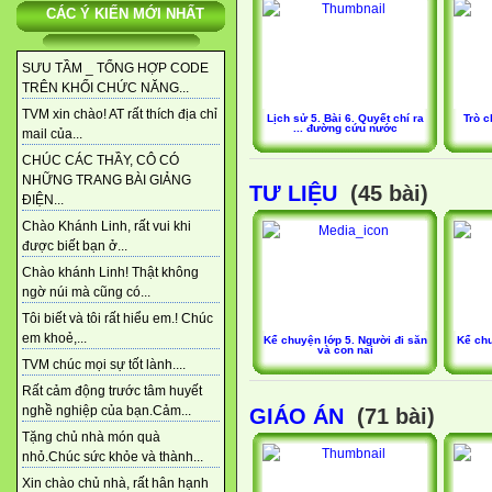
CÁC Ý KIẾN MỚI NHẤT
SƯU TẦM _ TỔNG HỢP CODE
TRÊN KHỐI CHỨC NĂNG...
TVM xin chào! AT rất thích địa chỉ
Lịch sử 5. Bài 6. Quyết chí ra
Trò c
... đường cứu nước
mail của...
CHÚC CÁC THẦY, CÔ CÓ
NHỮNG TRANG BÀI GIẢNG
TƯ LIỆU
(45 bài)
ĐIỆN...
Chào Khánh Linh, rất vui khi
được biết bạn ở...
Chào khánh Linh! Thật không
ngờ núi mà cũng có...
Tôi biết và tôi rất hiểu em.! Chúc
em khoẻ,...
Kể chuyện lớp 5. Người đi săn
Kể chu
và con nai
TVM chúc mọi sự tốt lành....
Rất cảm động trước tâm huyết
nghề nghiệp của bạn.Cảm...
GIÁO ÁN
(71 bài)
Tặng chủ nhà món quà
nhỏ.Chúc sức khỏe và thành...
Xin chào chủ nhà, rất hân hạnh