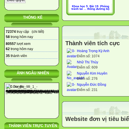
Khoa học 5. Bài 19. Phòng
tránh tai ... thông đường bộ
THỐNG KÊ
72374
truy cập (
chi tiết
)
58
trong hôm nay
Thành viên tích cực
80557
lượt xem
62
trong hôm nay
Hoàng Trọng Kỳ Anh
35
thành viên
Điểm số: 1074
Nhữ Thị Thủy
Điểm số: 609
ẢNH NGẪU NHIÊN
Nguyễn Kim Huyên
Điểm số: 276
Nguyễn Đức Đồng
Điểm số: 231
Website đơn vị tiêu bi
THÀNH VIÊN TRỰC TUYẾN