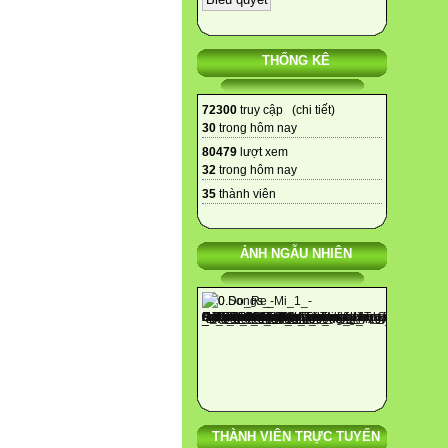
THỐNG KÊ
72300
truy cập (
chi tiết
)
30
trong hôm nay
80479
lượt xem
32
trong hôm nay
35
thành viên
ẢNH NGẪU NHIÊN
THÀNH VIÊN TRỰC TUYẾN