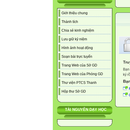
Giới thiệu chung
Thành tích
Chia sẻ kinh nghiệm
Lưu giữ kỷ niệm
Hình ảnh hoạt động
Soạn bài trực tuyến
Tru
Trang Web của Sở GD
Bạn 
Trang Web của Phòng GD
ký r
Bạn
Thư viện PTCS Thanh
Hộp thư Sở GD
TÀI NGUYÊN DẠY HỌC