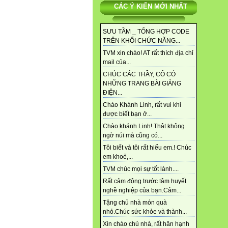
CÁC Ý KIẾN MỚI NHẤT
SƯU TẦM _ TỔNG HỢP CODE
TRÊN KHỐI CHỨC NĂNG...
TVM xin chào! AT rất thích địa chỉ
mail của...
CHÚC CÁC THẦY, CÔ CÓ
NHỮNG TRANG BÀI GIẢNG
ĐIỆN...
Chào Khánh Linh, rất vui khi
được biết bạn ở...
Chào khánh Linh! Thật không
ngờ núi mà cũng có...
Tôi biết và tôi rất hiểu em.! Chúc
em khoẻ,...
TVM chúc mọi sự tốt lành....
Rất cảm động trước tâm huyết
nghề nghiệp của bạn.Cảm...
Tặng chủ nhà món quà
nhỏ.Chúc sức khỏe và thành...
Xin chào chủ nhà, rất hân hạnh