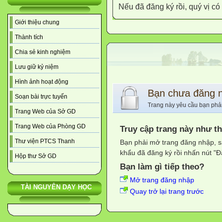
Nếu đã đăng ký rồi, quý vị c
Giới thiệu chung
Thành tích
Chia sẻ kinh nghiệm
Lưu giữ kỷ niệm
Hình ảnh hoạt động
Bạn chưa đăng 
Soạn bài trực tuyến
Trang này yêu cầu bạn phả
Trang Web của Sở GD
Trang Web của Phòng GD
Truy cập trang này như t
Thư viện PTCS Thanh
Bạn phải mở trang đăng nhập, s
khẩu đã đăng ký rồi nhấn nút "Đ
Hộp thư Sở GD
Bạn làm gì tiếp theo?
Mở trang đăng nhập
TÀI NGUYÊN DẠY HỌC
Quay trở lại trang trước