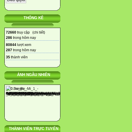
THỐNG KÊ
72660
truy cập (
chi tiết
)
286
trong hôm nay
80844
lượt xem
287
trong hôm nay
35
thành viên
ẢNH NGẪU NHIÊN
THÀNH VIÊN TRỰC TUYẾN