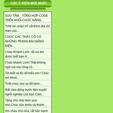
CÁC Ý KIẾN MỚI NHẤT
SƯU TẦM _ TỔNG HỢP CODE
TRÊN KHỐI CHỨC NĂNG...
TVM xin chào! AT rất thích địa chỉ
mail của...
CHÚC CÁC THẦY, CÔ CÓ
NHỮNG TRANG BÀI GIẢNG
ĐIỆN...
Chào Khánh Linh, rất vui khi
được biết bạn ở...
Chào khánh Linh! Thật không
ngờ núi mà cũng có...
Tôi biết và tôi rất hiểu em.! Chúc
em khoẻ,...
TVM chúc mọi sự tốt lành....
Rất cảm động trước tâm huyết
nghề nghiệp của bạn.Cảm...
Tặng chủ nhà món quà
nhỏ.Chúc sức khỏe và thành...
Xin chào chủ nhà, rất hân hạnh