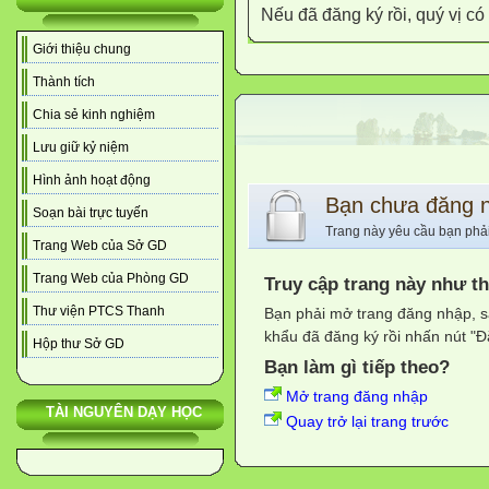
Nếu đã đăng ký rồi, quý vị c
Giới thiệu chung
Thành tích
Chia sẻ kinh nghiệm
Lưu giữ kỷ niệm
Hình ảnh hoạt động
Bạn chưa đăng 
Soạn bài trực tuyến
Trang này yêu cầu bạn phả
Trang Web của Sở GD
Trang Web của Phòng GD
Truy cập trang này như t
Thư viện PTCS Thanh
Bạn phải mở trang đăng nhập, s
khẩu đã đăng ký rồi nhấn nút "Đ
Hộp thư Sở GD
Bạn làm gì tiếp theo?
Mở trang đăng nhập
TÀI NGUYÊN DẠY HỌC
Quay trở lại trang trước