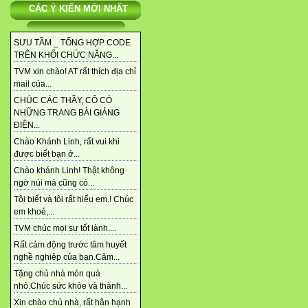
CÁC Ý KIẾN MỚI NHẤT
SƯU TẦM _ TỔNG HỢP CODE
TRÊN KHỐI CHỨC NĂNG...
TVM xin chào! AT rất thích địa chỉ
mail của...
CHÚC CÁC THẦY, CÔ CÓ
NHỮNG TRANG BÀI GIẢNG
ĐIỆN...
Chào Khánh Linh, rất vui khi
được biết bạn ở...
Chào khánh Linh! Thật không
ngờ núi mà cũng có...
Tôi biết và tôi rất hiểu em.! Chúc
em khoẻ,...
TVM chúc mọi sự tốt lành....
Rất cảm động trước tâm huyết
nghề nghiệp của bạn.Cảm...
Tặng chủ nhà món quà
nhỏ.Chúc sức khỏe và thành...
Xin chào chủ nhà, rất hân hạnh