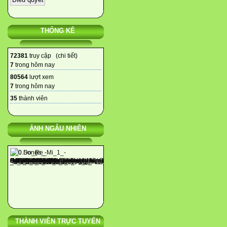
THỐNG KÊ
72381
truy cập (
chi tiết
)
7
trong hôm nay
80564
lượt xem
7
trong hôm nay
35
thành viên
ẢNH NGẪU NHIÊN
THÀNH VIÊN TRỰC TUYẾN